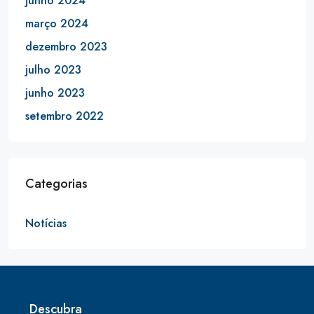
junho 2024
março 2024
dezembro 2023
julho 2023
junho 2023
setembro 2022
Categorias
Notícias
Descubra