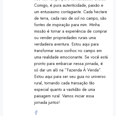
Comigo, é pura autenticidade, paixão e
um entusiasmo contagiante. Cada hectare
de terra, cada raio de sol no campo, são
fontes de inspiração para mim. Minha
missão é tornar a experiência de comprar
ou vender propriedades rurais uma
verdadeira aventura. Estou aqui para
transformar seus sonhos no campo em
uma realidade emocionante. Se você está
pronto para embarcar nessa jornada, é
só dar um alô na ”Fazenda À Venda”.
Estou aqui para ser seu guia no universo
rural, tornando cada transação tão
especial quanto a vastidão de uma
paisagem rural. Vamos iniciar essa
jornada juntos!