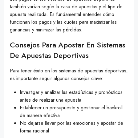
también varían según la casa de apuestas y el tipo de
apuesta realizada. Es fundamental entender cómo
funcionan los pagos y las cuotas para maximizar las
ganancias y minimizar las pérdidas.
Consejos Para Apostar En Sistemas
De Apuestas Deportivas
Para tener éxito en los sistemas de apuestas deportivas,
es importante seguir algunos consejos clave:
Investigar y analizar las estadísticas y pronósticos
antes de realizar una apuesta
Establecer un presupuesto y gestionar el bankroll
de manera efectiva
No dejarse llevar por las emociones y apostar de
forma racional