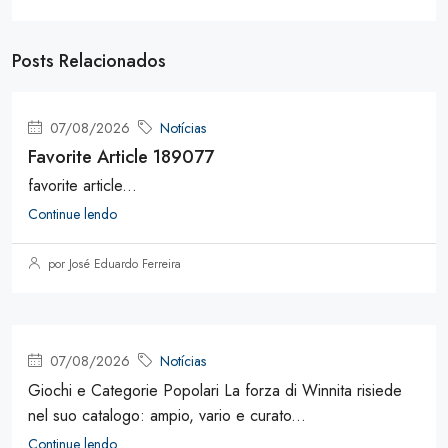
Posts Relacionados
07/08/2026
Notícias
Favorite Article 189077
favorite article...
Continue lendo
por José Eduardo Ferreira
07/08/2026
Notícias
Giochi e Categorie Popolari La forza di Winnita risiede
nel suo catalogo: ampio, vario e curato...
Continue lendo