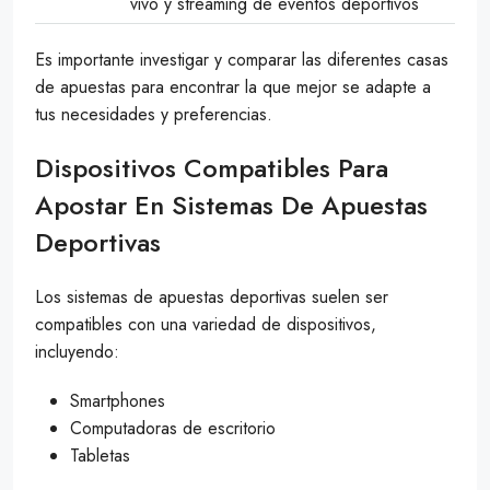
vivo y streaming de eventos deportivos
Es importante investigar y comparar las diferentes casas
de apuestas para encontrar la que mejor se adapte a
tus necesidades y preferencias.
Dispositivos Compatibles Para
Apostar En Sistemas De Apuestas
Deportivas
Los sistemas de apuestas deportivas suelen ser
compatibles con una variedad de dispositivos,
incluyendo:
Smartphones
Computadoras de escritorio
Tabletas