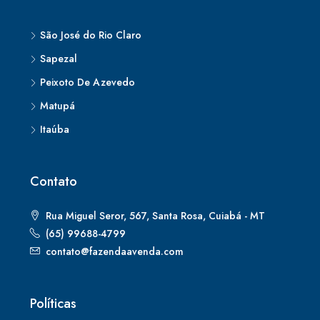
São José do Rio Claro
Sapezal
Peixoto De Azevedo
Matupá
Itaúba
Contato
Rua Miguel Seror, 567, Santa Rosa, Cuiabá - MT
(65) 99688-4799
contato@fazendaavenda.com
Políticas