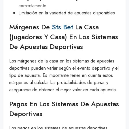
correctamente
Limitación en la variedad de apuestas disponibles
Márgenes De
Sts Bet
La Casa
(Jugadores Y Casa) En Los Sistemas
De Apuestas Deportivas
Los márgenes de la casa en los sistemas de apuestas
deportivas pueden variar según el evento deportivo y el
tipo de apuesta. Es importante tener en cuenta estos
márgenes al calcular las probabilidades de ganar y
asegurarse de obtener el mejor valor en cada apuesta.
Pagos En Los Sistemas De Apuestas
Deportivas
Los pagos en los sistemas de apuestas deportivas