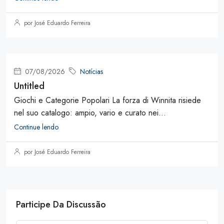
por José Eduardo Ferreira
07/08/2026
Notícias
Untitled
Giochi e Categorie Popolari La forza di Winnita risiede
nel suo catalogo: ampio, vario e curato nei...
Continue lendo
por José Eduardo Ferreira
Participe Da Discussão