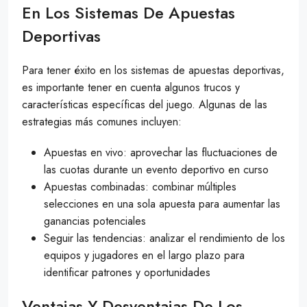
En Los Sistemas De Apuestas
Deportivas
Para tener éxito en los sistemas de apuestas deportivas,
es importante tener en cuenta algunos trucos y
características específicas del juego. Algunas de las
estrategias más comunes incluyen:
Apuestas en vivo: aprovechar las fluctuaciones de
las cuotas durante un evento deportivo en curso
Apuestas combinadas: combinar múltiples
selecciones en una sola apuesta para aumentar las
ganancias potenciales
Seguir las tendencias: analizar el rendimiento de los
equipos y jugadores en el largo plazo para
identificar patrones y oportunidades
Ventajas Y Desventajas De Los