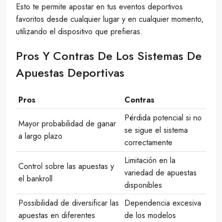
Esto te permite apostar en tus eventos deportivos
favoritos desde cualquier lugar y en cualquier momento,
utilizando el dispositivo que prefieras.
Pros Y Contras De Los Sistemas De
Apuestas Deportivas
Pros
Contras
Pérdida potencial si no
Mayor probabilidad de ganar
se sigue el sistema
a largo plazo
correctamente
Limitación en la
Control sobre las apuestas y
variedad de apuestas
el bankroll
disponibles
Possibilidad de diversificar las
Dependencia excesiva
apuestas en diferentes
de los modelos