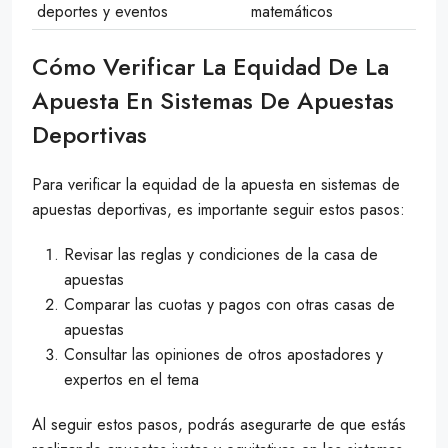
deportes y eventos
matemáticos
Cómo Verificar La Equidad De La
Apuesta En Sistemas De Apuestas
Deportivas
Para verificar la equidad de la apuesta en sistemas de
apuestas deportivas, es importante seguir estos pasos:
Revisar las reglas y condiciones de la casa de
apuestas
Comparar las cuotas y pagos con otras casas de
apuestas
Consultar las opiniones de otros apostadores y
expertos en el tema
Al seguir estos pasos, podrás asegurarte de que estás