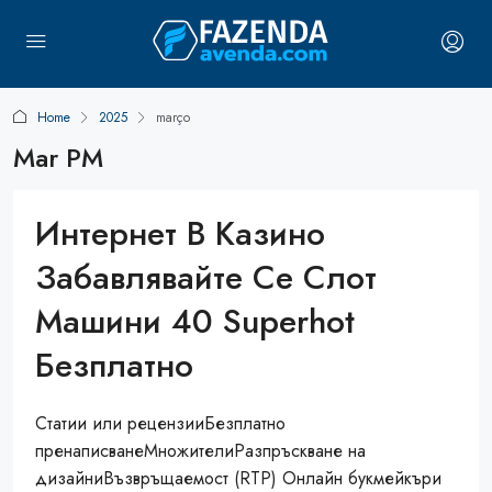
Home
2025
março
Mar PM
Интернет В Казино
Забавлявайте Се Слот
Машини 40 Superhot
Безплатно
Статии или рецензииБезплатно
пренаписванеМножителиРазпръскване на
дизайниВъзвръщаемост (RTP) Онлайн букмейкъри