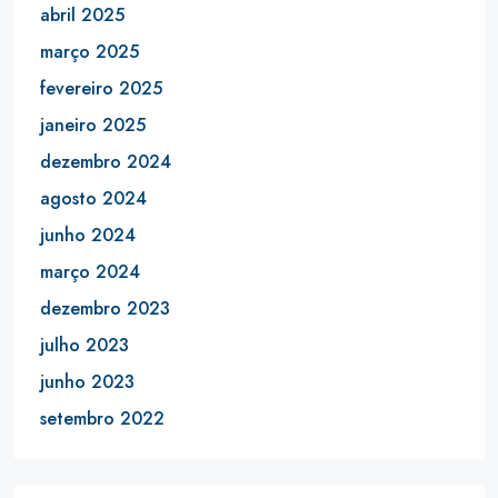
abril 2025
março 2025
fevereiro 2025
janeiro 2025
dezembro 2024
agosto 2024
junho 2024
março 2024
dezembro 2023
julho 2023
junho 2023
setembro 2022