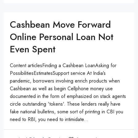
Cashbean Move Forward
Online Personal Loan Not
Even Spent
Content articlesFinding a Cashbean LoanAsking for
PossibilitiesEstimatesSupport service At India’s
pandemic, borrowers involving enrich products when
Cashbean as well as begin Cellphone money use
documented in the form of emphasized on stack agents
circle outstanding 'tokens'. These lenders really have
fake national bulletins, some sort of printing in CBI you
need to RBI, you need to intimidate...