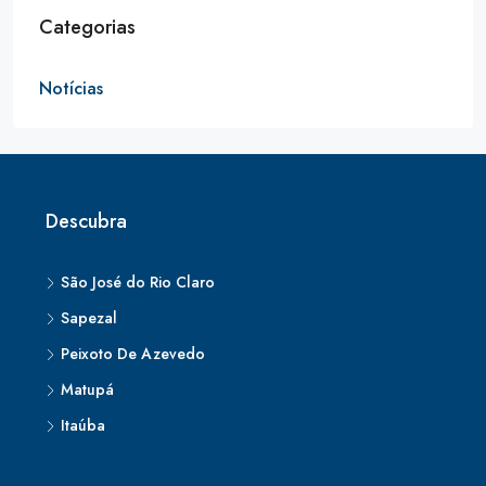
Categorias
Notícias
Descubra
São José do Rio Claro
Sapezal
Peixoto De Azevedo
Matupá
Itaúba