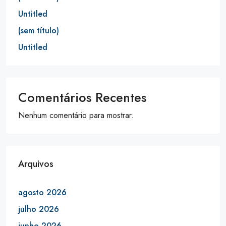
Untitled
(sem título)
Untitled
Comentários Recentes
Nenhum comentário para mostrar.
Arquivos
agosto 2026
julho 2026
junho 2026