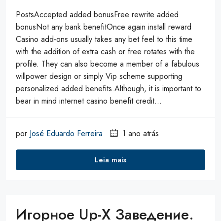
PostsAccepted added bonusFree rewrite added
bonusNot any bank benefitOnce again install reward
Casino add-ons usually takes any bet feel to this time
with the addition of extra cash or free rotates with the
profile. They can also become a member of a fabulous
willpower design or simply Vip scheme supporting
personalized added benefits.Although, it is important to
bear in mind internet casino benefit credit...
por
José Eduardo Ferreira
1 ano atrás
Leia mais
Игорное Up-X Заведение.