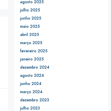
agosto 2025
julho 2025
junho 2025
maio 2025
abril 2025
março 2025
fevereiro 2025
janeiro 2025
dezembro 2024
agosto 2024
junho 2024
março 2024
dezembro 2023
julho 2023