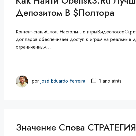
Как Найти Obelisk3.ru Луч
Депозитом В $полтора
Контент-статьиСлотыНастольные игрыВидеопокерСкрет
долларов обеспечивает доступ к играм на реальные де
ограниченным...
por
José Eduardo Ferreira
1 ano atrás
Значение Слова СТРАТЕГИЯ