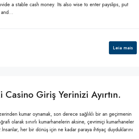
de a stable cash money. Its also wise to enter payslips, put
 and...
Leia mais
 Casino Giriş Yerinizi Ayırtın.
üzerinden kumar oynamak, son derece sağlıklı bir an geçirmenin
rafi olarak sınırlı kumarhanelerin aksine, çevrimiçi kumarhaneler
r.İnsanlar, her bir dönüş için ne kadar paraya ihtiyaç duyduklarını