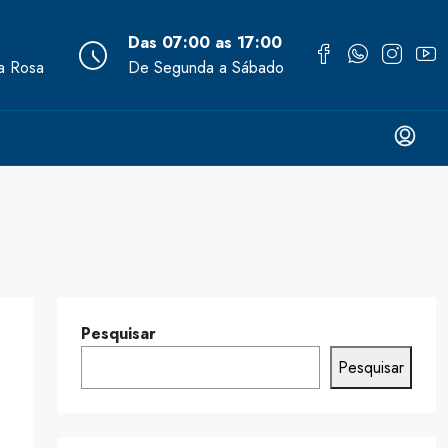
Das 07:00 as 17:00
ta Rosa
De Segunda a Sábado
Pesquisar
Pesquisar