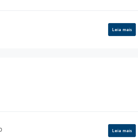
Leia mais
0
Leia mais