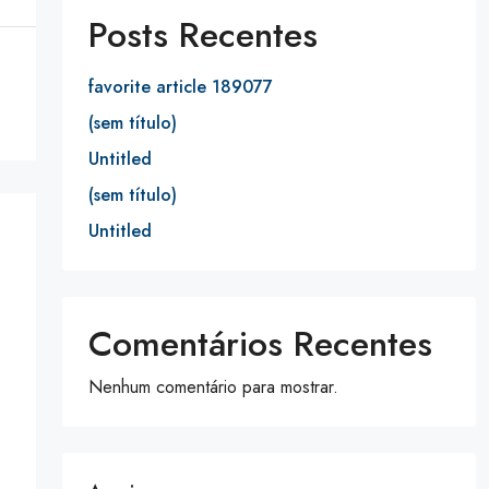
Posts Recentes
favorite article 189077
(sem título)
Untitled
(sem título)
Untitled
Comentários Recentes
Nenhum comentário para mostrar.