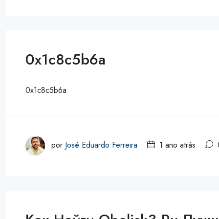
0x1c8c5b6a
0x1c8c5b6a
por
José Eduardo Ferreira
1 ano atrás