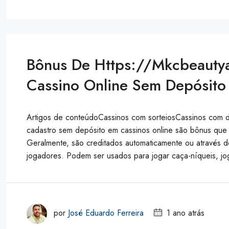
Bônus De Https://mkcbeaut
Cassino Online Sem Depósito
Artigos de conteúdoCassinos com sorteiosCassinos com 
cadastro sem depósito em cassinos online são bônus que
Geralmente, são creditados automaticamente ou através do
jogadores. Podem ser usados ​​para jogar caça-níqueis, jo
por
José Eduardo Ferreira
1 ano atrás