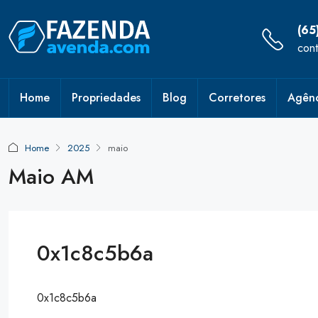
(65
con
Home
Propriedades
Blog
Corretores
Agênc
Home
2025
maio
Maio AM
0x1c8c5b6a
0x1c8c5b6a