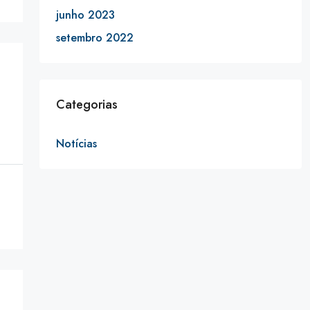
junho 2023
setembro 2022
Categorias
Notícias