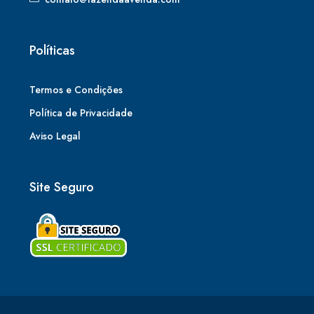
Políticas
Termos e Condições
Política de Privacidade
Aviso Legal
Site Seguro