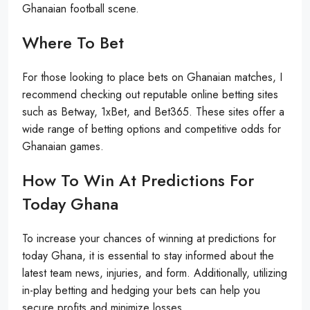
Ghanaian football scene.
Where To Bet
For those looking to place bets on Ghanaian matches, I
recommend checking out reputable online betting sites
such as Betway, 1xBet, and Bet365. These sites offer a
wide range of betting options and competitive odds for
Ghanaian games.
How To Win At Predictions For
Today Ghana
To increase your chances of winning at predictions for
today Ghana, it is essential to stay informed about the
latest team news, injuries, and form. Additionally, utilizing
in-play betting and hedging your bets can help you
secure profits and minimize losses.