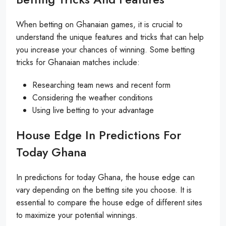
When betting on Ghanaian games, it is crucial to
understand the unique features and tricks that can help
you increase your chances of winning. Some betting
tricks for Ghanaian matches include:
Researching team news and recent form
Considering the weather conditions
Using live betting to your advantage
House Edge In Predictions For
Today Ghana
In predictions for today Ghana, the house edge can
vary depending on the betting site you choose. It is
essential to compare the house edge of different sites
to maximize your potential winnings.