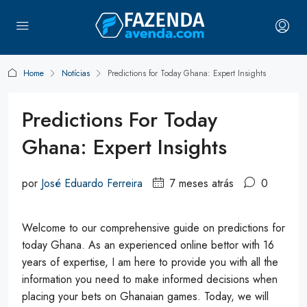
Home
Notícias
Predictions for Today Ghana: Expert Insights
Predictions For Today
Ghana: Expert Insights
por
José Eduardo Ferreira
7 meses atrás
0
Welcome to our comprehensive guide on predictions for
today Ghana. As an experienced online bettor with 16
years of expertise, I am here to provide you with all the
information you need to make informed decisions when
placing your bets on Ghanaian games. Today, we will