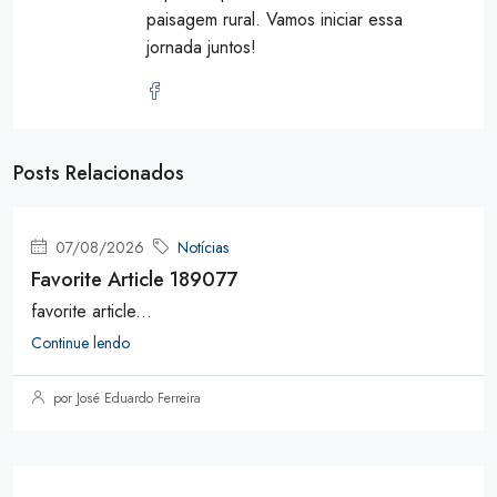
paisagem rural. Vamos iniciar essa
jornada juntos!
Posts Relacionados
07/08/2026
Notícias
Favorite Article 189077
favorite article...
Continue lendo
por José Eduardo Ferreira