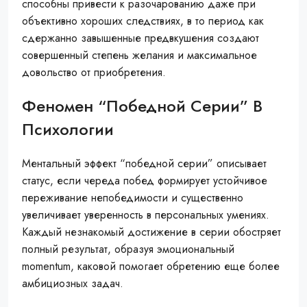
способны привести к разочарованию даже при
объективно хороших следствиях, в то период как
сдержанно завышенные предвкушения создают
совершенный степень желания и максимальное
довольство от приобретения.
Феномен “победной Серии” В
Психологии
Ментальный эффект “победной серии” описывает
статус, если череда побед формирует устойчивое
переживание непобедимости и существенно
увеличивает уверенность в персональных умениях.
Каждый незнакомый достижение в серии обостряет
полный результат, образуя эмоциональный
momentum, каковой помогает обретению еще более
амбициозных задач.