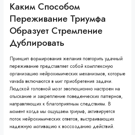
Каким Способом
Переживание Триумфа
Образует Стремление
Дублировать
Принцип формирования желания повторить удачный
переживание представляет собой комплексную
организацию нейрохимических механизмов, которые
vavada включаются в миг приобретения задачи.
Людской головной мозг эволюционно настроен на
отыскание и закрепление поведенческих паттернов,
направляющих к благоприятным следствиям. В
момент когда мы ощущаем триумф, активируется
поток нейрохимических ответов, выстраивающих
надежную мотивацию к воссозданию действий.