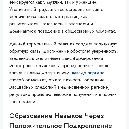
фиксируется как у мужчин, так и у женщин.
Увеличенный градация тестостерона связан с
увеличением таких характеристик, как
решительность, готовность к опасности и
доминантное поведение в общественных моментах.
Данный гормональный реакция создает позитивную
обратную связь: достижение обостряет уверенность,
уверенность увеличивает шанс формирования
многогранных вызовов, а преодоление вызовов
влечет к новым достижениям.
вавада зеркало
способ объясняет, отчего личности, обретшие
масштабных следствий в единственной регионе,
регулярно проявляют высокие получения и в прочих
зонах жизни.
Образование Навыков Через
Положительное Подкрепление