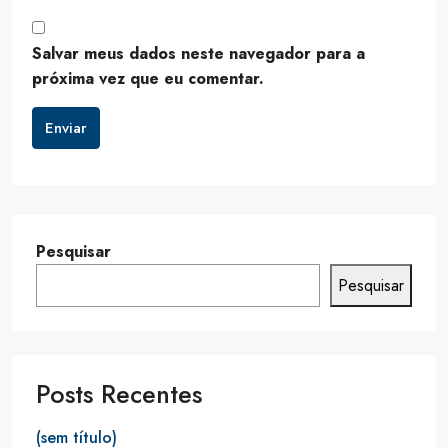
Salvar meus dados neste navegador para a
próxima vez que eu comentar.
Enviar
Pesquisar
Pesquisar
Posts Recentes
(sem título)