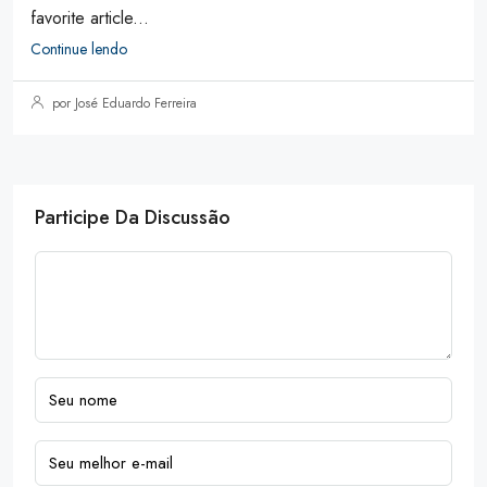
favorite article...
Continue lendo
por José Eduardo Ferreira
Participe Da Discussão