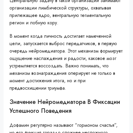
Центральную задачу в такой организации занимают
организации лимбической структуры, охватывая
прилежащее ядро, вентральную тегментальную
регион и лобную кору.
В момент когда личность достигает намеченной
цели, запускается выброс передатчиков, в первую
очередь нейромедиатора. Этот механизм формирует
ощущение наслаждения и радости, каковое мозг
устремляется воссоздать. Важно понимать, что
механизм вознаграждения оперирует не только в
момент достижения итога, но и при
предвосхищении триумфа.
Значение Нейромедиатора В Фиксации
Успешного Поведения
Дофамин регулярно называют “гормоном счастья”,
но его функция гораздо сложнее несложного