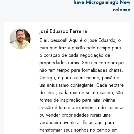
have Microgaming’s New
release
José Eduardo Ferreira
E aí, pessoal! Aqui é o José Eduardo, o
cara que traz a paixão pelo campo para
o coração de cada negociação de
propriedades rurais. Sou um corretor que
não tem tempo para formalidades chatas.
Comigo, é pura autenticidade, paixão e
um entusiasmo contagiante. Cada hectare
de terra, cada raio de sol no campo, são
fontes de inspiração para mim. Minha
missão é tornar a experiência de comprar
ou vender propriedades rurais uma
verdadeira aventura. Estou aqui para
transformar seus sonhos no campo em