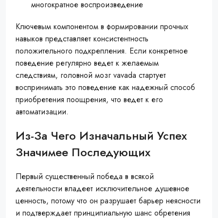
многократное воспроизведение
Ключевым компонентом в формировании прочных
навыков представляет консистентность
положительного подкрепления. Если конкретное
поведение регулярно ведет к желаемым
следствиям, головной мозг vavada стартует
воспринимать это поведение как надежный способ
приобретения поощрения, что ведет к его
автоматизации.
Из-За Чего Изначальный Успех
Значимее Последующих
Первый существенный победа в всякой
деятельности владеет исключительное душевное
ценность, потому что он разрушает барьер неясности
и подтверждает принципиальную шанс обретения