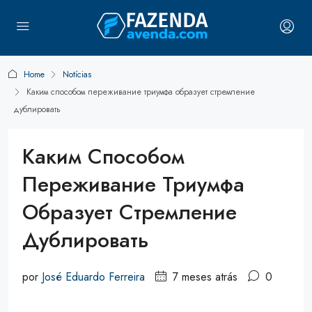
Home
Notícias
Каким способом переживание триумфа образует стремление
дублировать
Каким Способом
Переживание Триумфа
Образует Стремление
Дублировать
por
José Eduardo Ferreira
7 meses atrás
0