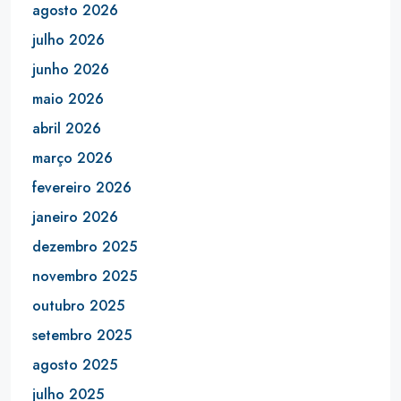
agosto 2026
julho 2026
junho 2026
maio 2026
abril 2026
março 2026
fevereiro 2026
janeiro 2026
dezembro 2025
novembro 2025
outubro 2025
setembro 2025
agosto 2025
julho 2025