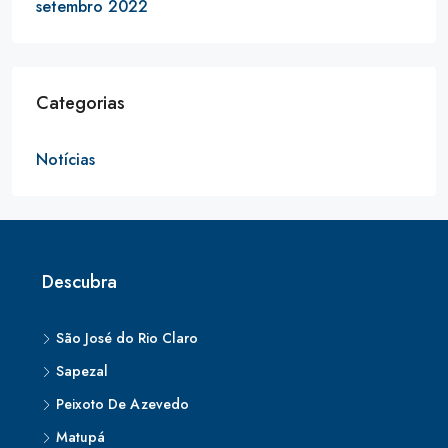
setembro 2022
Categorias
Notícias
Descubra
São José do Rio Claro
Sapezal
Peixoto De Azevedo
Matupá