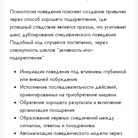
Психология поведения поясняет создание привычек
через способ хорошего подкрепления, где
успешный следствие является призом, что усиливает
шанс дублирования специфического поведения.
Подобный ход случается постепенно, через
совокупность циклов “активность-итог-
подкрепление”.
Инициация поведения под влиянием глубинной
или внешней побуждения
Исполнение последовательности действий,
ориентированных на приобретение мишени
Обретение хорошего результата и включение
организации поощрения
Образование нервных соединений между
сигналом, ответом и поощрением
Автоматизация поведенческого модели через