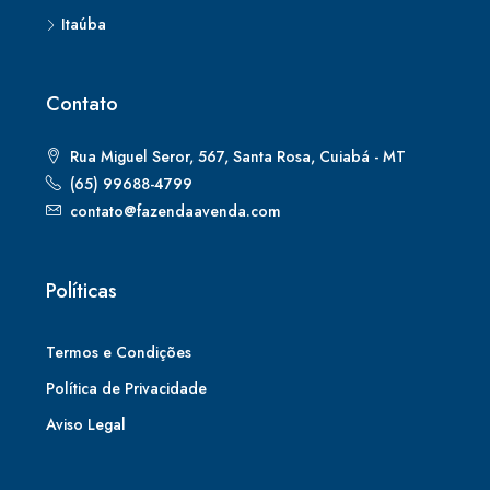
Itaúba
Contato
Rua Miguel Seror, 567, Santa Rosa, Cuiabá - MT
(65) 99688-4799
contato@fazendaavenda.com
Políticas
Termos e Condições
Política de Privacidade
Aviso Legal