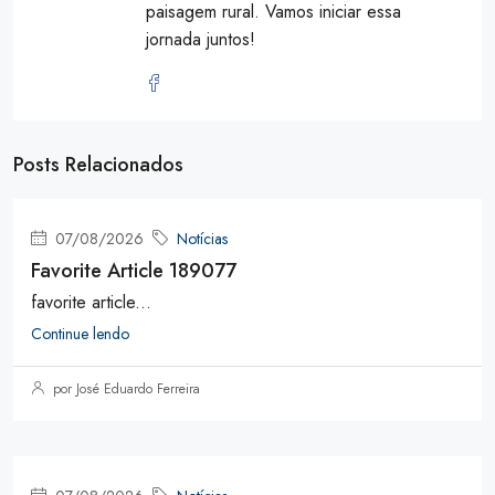
paisagem rural. Vamos iniciar essa
jornada juntos!
Posts Relacionados
07/08/2026
Notícias
Favorite Article 189077
favorite article...
Continue lendo
por José Eduardo Ferreira