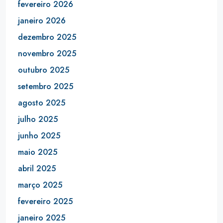
fevereiro 2026
janeiro 2026
dezembro 2025
novembro 2025
outubro 2025
setembro 2025
agosto 2025
julho 2025
junho 2025
maio 2025
abril 2025
março 2025
fevereiro 2025
janeiro 2025