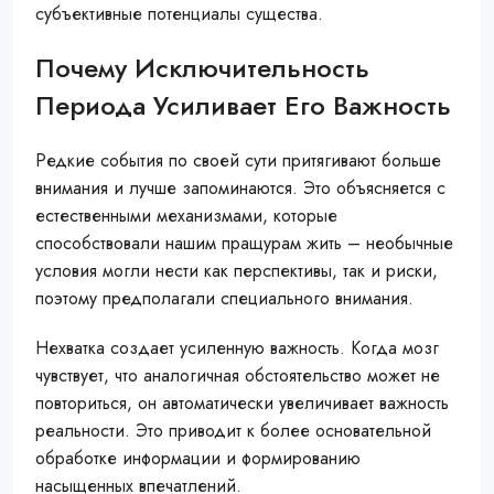
субъективные потенциалы существа.
Почему Исключительность
Периода Усиливает Его Важность
Редкие события по своей сути притягивают больше
внимания и лучше запоминаются. Это объясняется с
естественными механизмами, которые
способствовали нашим пращурам жить – необычные
условия могли нести как перспективы, так и риски,
поэтому предполагали специального внимания.
Нехватка создает усиленную важность. Когда мозг
чувствует, что аналогичная обстоятельство может не
повториться, он автоматически увеличивает важность
реальности. Это приводит к более основательной
обработке информации и формированию
насыщенных впечатлений.