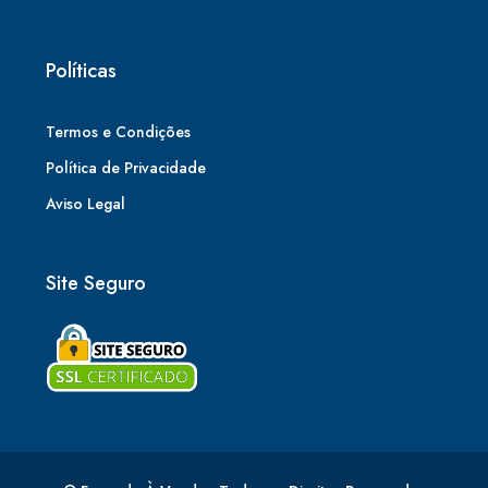
Políticas
Termos e Condições
Política de Privacidade
Aviso Legal
Site Seguro