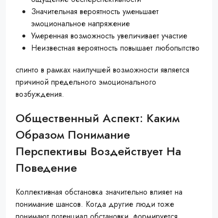
Значительная вероятность уменьшает
эмоциональное напряжение
Умеренная возможность увеличивает участие
Неизвестная вероятность повышает любопытство
спинто в рамках наилучшей возможности является
причиной предельного эмоционального
возбуждения.
Общественный Аспект: Каким
Образом Понимание
Перспективы Воздействует На
Поведение
Коллективная обстановка значительно влияет на
понимание шансов. Когда другие люди тоже
понимают потенциал обстановки, формируется