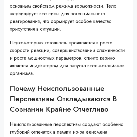
основным свойством режима возможности. Тело
активизирует все силы для потенциального
реагирования, что формирует особое качество
присутствия в ситуации.
Психомоторная готовность проявляется в росте
скорости реакции, совершенствовании слаженности
и росте мощностных параметров. спинто казино
является индикатором для запуска всех механизмов
организма.
Почему Неиспользованные
Перспективы Откладываются В
Сознании Крайне Отчетливо
Неиспользованные перспективы создают особенно
глубокий отпечаток в памяти из-за феномена