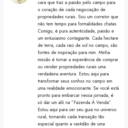
cara que traz a paixão pelo campo para
o coração de cada negociação de
propriedades rurais. Sou um corretor que
não tem tempo para formalidades chatas.
Comigo, é pura autenticidade, paixão e
um entusiasmo contagiante. Cada hectare
de terra, cada raio de sol no campo, são
fontes de inspiração para mim. Minha
missão é tornar a experiência de comprar
ou vender propriedades rurais uma
verdadeira aventura. Estou aqui para
transformar seus sonhos no campo em
uma realidade emocionante. Se você está
pronto para embarcar nessa jornada, é
só dar um alô na ”Fazenda À Venda”.
Estou aqui para ser seu guia no universo
rural, tornando cada transação tão
especial quanto a vastidão de uma