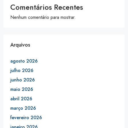
Comentários Recentes
Nenhum comentário para mostrar.
Arquivos
agosto 2026
julho 2026
junho 2026
maio 2026
abril 2026
março 2026
fevereiro 2026
janeiro 2026