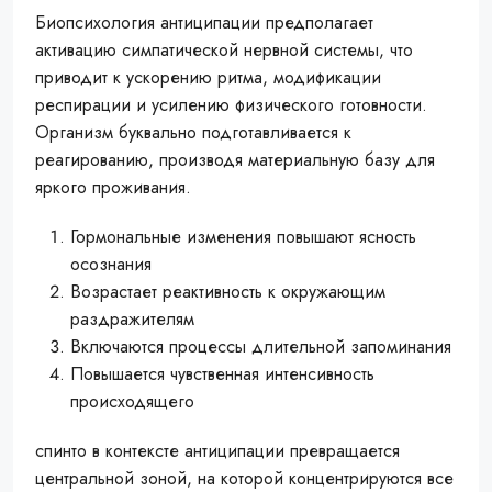
Биопсихология антиципации предполагает
активацию симпатической нервной системы, что
приводит к ускорению ритма, модификации
респирации и усилению физического готовности.
Организм буквально подготавливается к
реагированию, производя материальную базу для
яркого проживания.
Гормональные изменения повышают ясность
осознания
Возрастает реактивность к окружающим
раздражителям
Включаются процессы длительной запоминания
Повышается чувственная интенсивность
происходящего
спинто в контексте антиципации превращается
центральной зоной, на которой концентрируются все