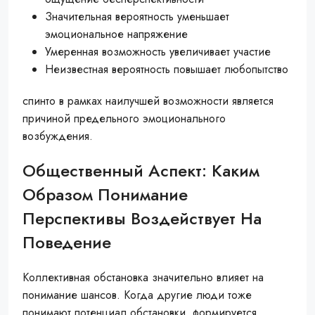
Значительная вероятность уменьшает
эмоциональное напряжение
Умеренная возможность увеличивает участие
Неизвестная вероятность повышает любопытство
спинто в рамках наилучшей возможности является
причиной предельного эмоционального
возбуждения.
Общественный Аспект: Каким
Образом Понимание
Перспективы Воздействует На
Поведение
Коллективная обстановка значительно влияет на
понимание шансов. Когда другие люди тоже
понимают потенциал обстановки, формируется