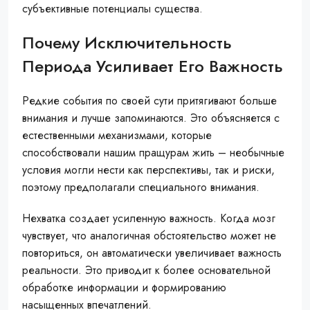
субъективные потенциалы существа.
Почему Исключительность
Периода Усиливает Его Важность
Редкие события по своей сути притягивают больше
внимания и лучше запоминаются. Это объясняется с
естественными механизмами, которые
способствовали нашим пращурам жить – необычные
условия могли нести как перспективы, так и риски,
поэтому предполагали специального внимания.
Нехватка создает усиленную важность. Когда мозг
чувствует, что аналогичная обстоятельство может не
повториться, он автоматически увеличивает важность
реальности. Это приводит к более основательной
обработке информации и формированию
насыщенных впечатлений.