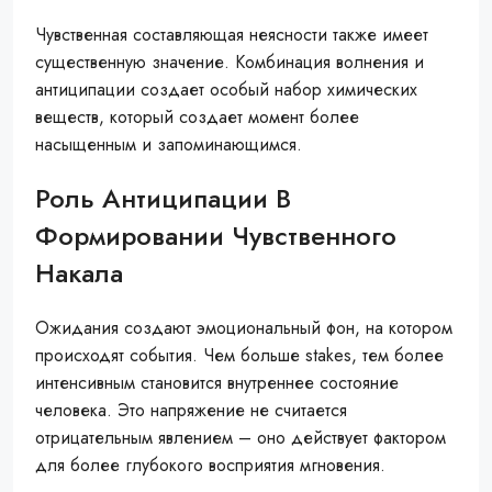
Чувственная составляющая неясности также имеет
существенную значение. Комбинация волнения и
антиципации создает особый набор химических
веществ, который создает момент более
насыщенным и запоминающимся.
Роль Антиципации В
Формировании Чувственного
Накала
Ожидания создают эмоциональный фон, на котором
происходят события. Чем больше stakes, тем более
интенсивным становится внутреннее состояние
человека. Это напряжение не считается
отрицательным явлением – оно действует фактором
для более глубокого восприятия мгновения.