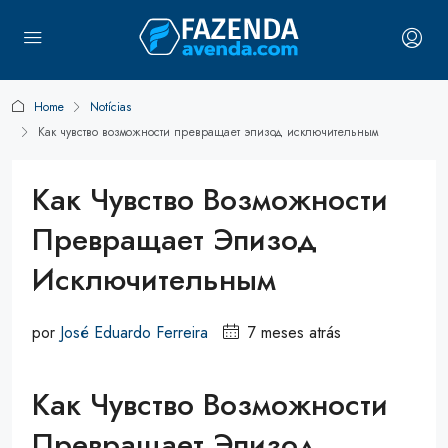
Home
Notícias
Как чувство возможности превращает эпизод исключительным
Как Чувство Возможности
Превращает Эпизод
Исключительным
por
José Eduardo Ferreira
7 meses atrás
Как Чувство Возможности
Превращает Эпизод