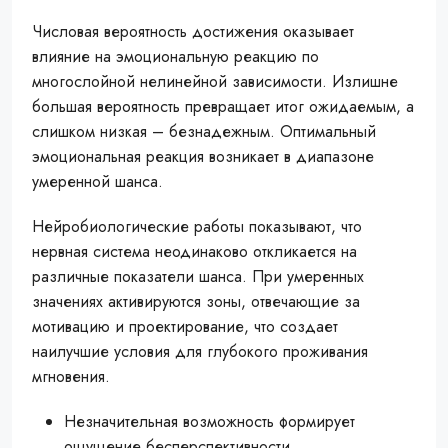
Числовая вероятность достижения оказывает
влияние на эмоциональную реакцию по
многослойной нелинейной зависимости. Излишне
большая вероятность превращает итог ожидаемым, а
слишком низкая – безнадежным. Оптимальный
эмоциональная реакция возникает в диапазоне
умеренной шанса.
Нейробиологические работы показывают, что
нервная система неодинаково откликается на
различные показатели шанса. При умеренных
значениях активируются зоны, отвечающие за
мотивацию и проектирование, что создает
наилучшие условия для глубокого проживания
мгновения.
Незначительная возможность формирует
ощущение бесперспективности