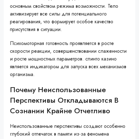
основным свойством режима возможности. Тело
активизирует все силы для потенциального
реагирования, что формирует особое качество
присутствия в ситуации.
Психомоторная готовность проявляется в росте
скорости реакции, совершенствовании слаженности
и росте мощностных параметров. спинто казино
является индикатором для запуска всех механизмов
организма.
Почему Неиспользованные
Перспективы Откладываются В
Сознании Крайне Отчетливо
Неиспользованные перспективы создают особенно
глубокий отпечаток в памяти из-за феномена