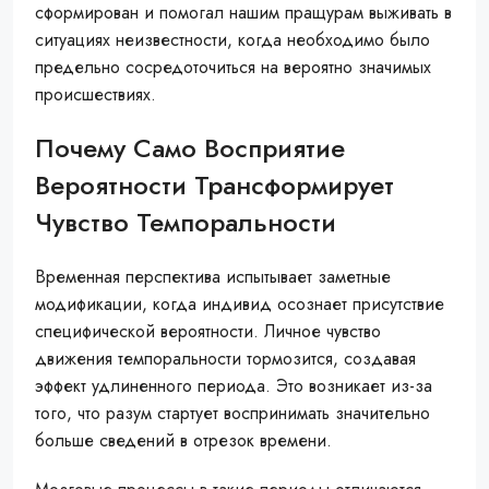
сформирован и помогал нашим пращурам выживать в
ситуациях неизвестности, когда необходимо было
предельно сосредоточиться на вероятно значимых
происшествиях.
Почему Само Восприятие
Вероятности Трансформирует
Чувство Темпоральности
Временная перспектива испытывает заметные
модификации, когда индивид осознает присутствие
специфической вероятности. Личное чувство
движения темпоральности тормозится, создавая
эффект удлиненного периода. Это возникает из-за
того, что разум стартует воспринимать значительно
больше сведений в отрезок времени.