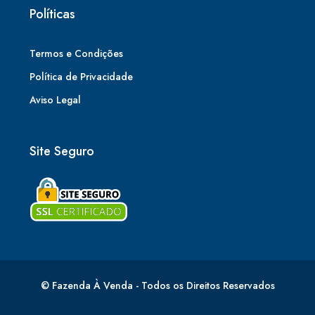
Políticas
Termos e Condições
Política de Privacidade
Aviso Legal
Site Seguro
© Fazenda À Venda - Todos os Direitos Reservados