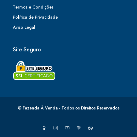
Termos e Condições
Política de Privacidade
Aviso Legal
Site Seguro
© Fazenda À Venda - Todos os Direitos Reservados