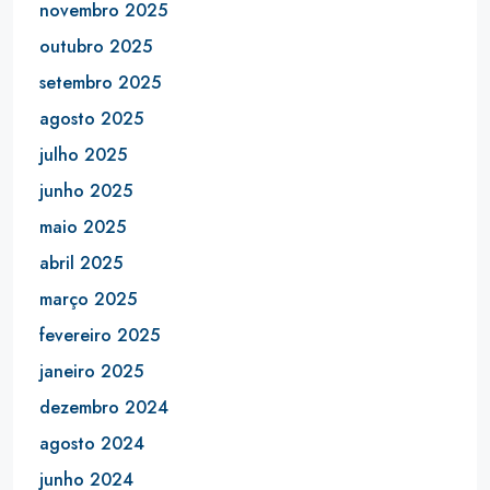
novembro 2025
outubro 2025
setembro 2025
agosto 2025
julho 2025
junho 2025
maio 2025
abril 2025
março 2025
fevereiro 2025
janeiro 2025
dezembro 2024
agosto 2024
junho 2024