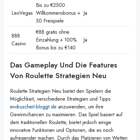
Bis zu €2500
LeoVegas
Willkommensbonus +
Ja
30 Freispiele
€88 gratis ohne
888
Einzahlung + 100%
Ja
Casino
Bonus bis zu €140
Das Gameplay Und Die Features
Von Roulette Strategien Neu
Roulette Strategien Neu bietet den Spielern die
Möglichkeit, verschiedene Strategien und Tipps
endruscheit-bloggt.de
anzuwenden, um ihre
Gewinnchancen zu maximieren. Das Spiel basiert auf
dem traditionellen Roulette, bietet jedoch einige
innovative Funktionen und Optionen, die es noch
aufregender machen. Durch das Platzieren von Wetten