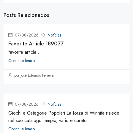
Posts Relacionados
07/08/2026
Notícias
Favorite Article 189077
favorite article...
Continue lendo
por José Eduardo Ferreira
07/08/2026
Notícias
Giochi e Categorie Popolari La forza di Winnita risiede
nel suo catalogo: ampio, vario e curato...
Continue lendo