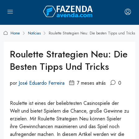
Home
Notícias
Roulette Strategien Neu: Die besten Tipps und Tricks
Roulette Strategien Neu: Die
Besten Tipps Und Tricks
por
José Eduardo Ferreira
7 meses atrás
0
Roulette ist eines der beliebtesten Casinospiele der
Welt und bietet Spielern die Chance, große Gewinne zu
erzielen. Mit Roulette Strategien Neu können Spieler
ihre Gewinnchancen maximieren und das Spiel noch
aufregender machen. In diesem Artikel werden wir die