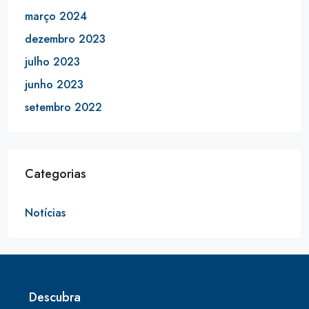
março 2024
dezembro 2023
julho 2023
junho 2023
setembro 2022
Categorias
Notícias
Descubra