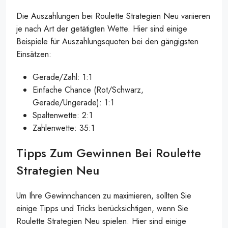
Die Auszahlungen bei Roulette Strategien Neu variieren
je nach Art der getätigten Wette. Hier sind einige
Beispiele für Auszahlungsquoten bei den gängigsten
Einsätzen:
Gerade/Zahl: 1:1
Einfache Chance (Rot/Schwarz,
Gerade/Ungerade): 1:1
Spaltenwette: 2:1
Zahlenwette: 35:1
Tipps Zum Gewinnen Bei Roulette
Strategien Neu
Um Ihre Gewinnchancen zu maximieren, sollten Sie
einige Tipps und Tricks berücksichtigen, wenn Sie
Roulette Strategien Neu spielen. Hier sind einige