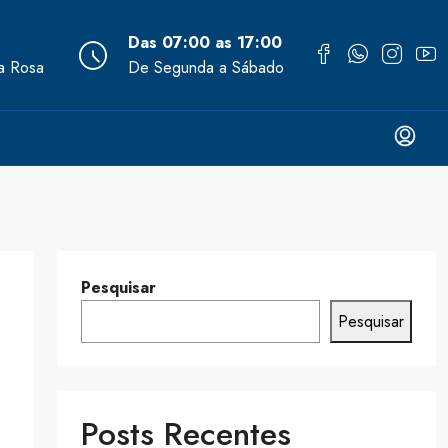
Das 07:00 as 17:00
ta Rosa
De Segunda a Sábado
Pesquisar
Pesquisar
Posts Recentes