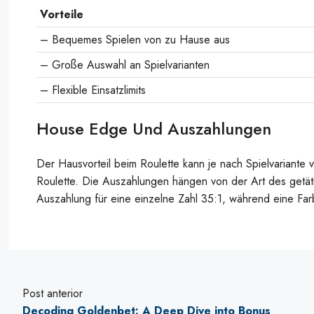
Vorteile
– Bequemes Spielen von zu Hause aus
– Große Auswahl an Spielvarianten
– Flexible Einsatzlimits
House Edge Und Auszahlungen
Der Hausvorteil beim Roulette kann je nach Spielvariante v
Roulette. Die Auszahlungen hängen von der Art des getä
Auszahlung für eine einzelne Zahl 35:1, während eine Farb
Post anterior
Decoding Goldenbet: A Deep Dive into Bonus