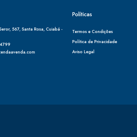
Políticas
Seror, 567, Santa Rosa, Cuiabá -
Termos e Condições
Política de Privacidade
-4799
Aviso Legal
zendaavenda.com