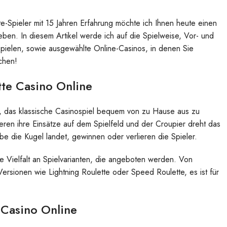
te-Spieler mit 15 Jahren Erfahrung möchte ich Ihnen heute einen
ben. In diesem Artikel werde ich auf die Spielweise, Vor- und
Spielen, sowie ausgewählte Online-Casinos, in denen Sie
chen!
te Casino Online
it, das klassische Casinospiel bequem von zu Hause aus zu
ieren ihre Einsätze auf dem Spielfeld und der Croupier dreht das
e die Kugel landet, gewinnen oder verlieren die Spieler.
e Vielfalt an Spielvarianten, die angeboten werden. Von
Versionen wie Lightning Roulette oder Speed Roulette, es ist für
 Casino Online