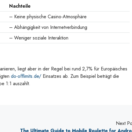
Nachteile
– Keine physische Casino-Atmosphäre
– Abhängigkeit von Internetverbindung
– Weniger soziale Interaktion
ariieren, liegt aber in der Regel bei rund 2,7% für Europäisches
tigten
do-offlimits.de/
Einsatzes ab. Zum Beispiel beträgt die
e 1:1 auszahlt.
Next Po
The Ultimate Guide to Mobile Roulette for Andro