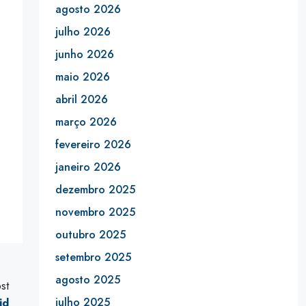
agosto 2026
julho 2026
junho 2026
maio 2026
abril 2026
março 2026
fevereiro 2026
janeiro 2026
dezembro 2025
novembro 2025
outubro 2025
setembro 2025
agosto 2025
st
julho 2025
id