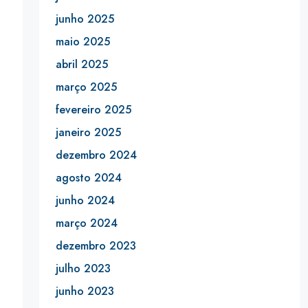
junho 2025
maio 2025
abril 2025
março 2025
fevereiro 2025
janeiro 2025
dezembro 2024
agosto 2024
junho 2024
março 2024
dezembro 2023
julho 2023
junho 2023