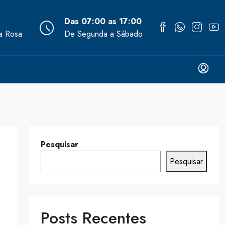
Das 07:00 as 17:00
ta Rosa
De Segunda a Sábado
Pesquisar
Pesquisar
Posts Recentes