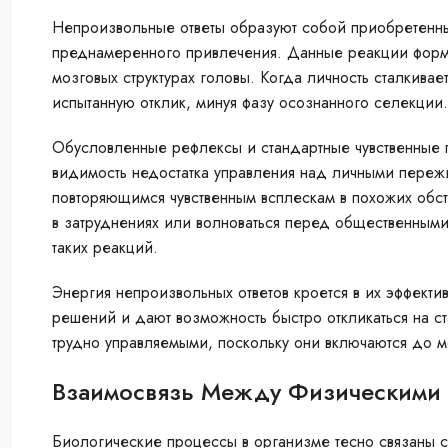
Непроизвольные ответы образуют собой приобретенны
преднамеренного привлечения. Данные реакции форм
мозговых структурах головы. Когда личность сталкивае
испытанную отклик, минуя фазу осознанного селекции.
Обусловленные рефлексы и стандартные чувственные 
видимость недостатка управления над личными пережи
повторяющимся чувственным всплескам в похожих обсто
в затруднениях или волноваться перед общественным
таких реакций.
Энергия непроизвольных ответов кроется в их эффектив
решений и дают возможность быстро откликаться на с
трудно управляемыми, поскольку они включаются до м
Взаимосвязь Между Физическими
Биологические процессы в организме тесно связаны с