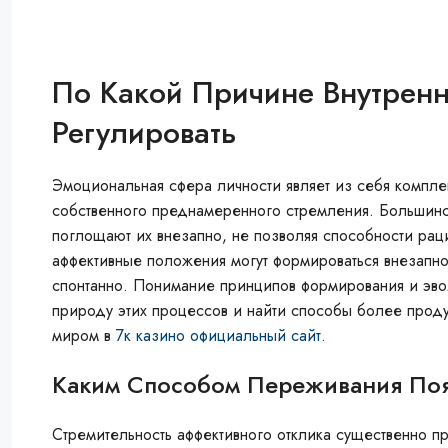
По Какой Причине Внутренн
Регулировать
Эмоциональная сфера личности являет из себя компле
собственного преднамеренного стремления. Большинс
поглощают их внезапно, не позволяя способности ра
аффективные положения могут формироваться внезапно
спонтанно. Понимание принципов формирования и эвол
природу этих процессов и найти способы более прод
миром в
7к казино официальный сайт
.
Каким Способом Переживания По
Стремительность аффективного отклика существенно п