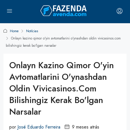
Home
Notícias
Onlayn kazino qimor o'yin avtomatlarini o'ynashdan oldin vivicasinos.com
bilishingiz kerak bo'lgan narsalar
Onlayn Kazino Qimor O'yin
Avtomatlarini O'ynashdan
Oldin Vivicasinos.com
Bilishingiz Kerak Bo'lgan
Narsalar
por
José Eduardo Ferreira
9 meses atrás