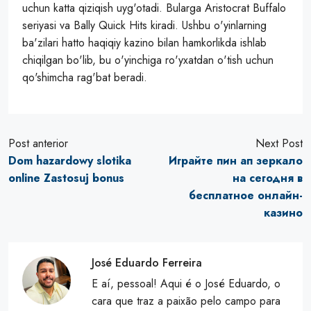
uchun katta qiziqish uyg'otadi. Bularga Aristocrat Buffalo
seriyasi va Bally Quick Hits kiradi. Ushbu o'yinlarning
ba'zilari hatto haqiqiy kazino bilan hamkorlikda ishlab
chiqilgan bo'lib, bu o'yinchiga ro'yxatdan o'tish uchun
qo'shimcha rag'bat beradi.
Post anterior
Next Post
Dom hazardowy slotika
Играйте пин ап зеркало
online Zastosuj bonus
на сегодня в
бесплатное онлайн-
казино
José Eduardo Ferreira
E aí, pessoal! Aqui é o José Eduardo, o
cara que traz a paixão pelo campo para