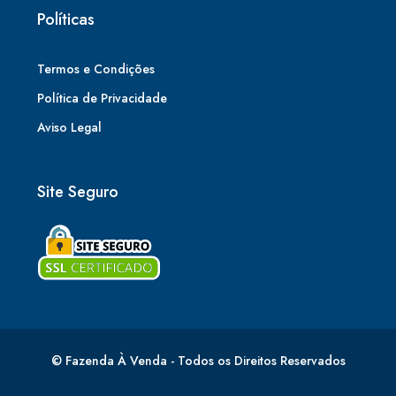
Políticas
Termos e Condições
Política de Privacidade
Aviso Legal
Site Seguro
© Fazenda À Venda - Todos os Direitos Reservados