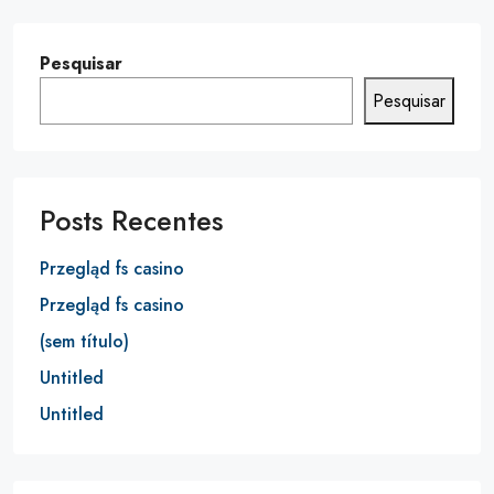
Pesquisar
Pesquisar
Posts Recentes
Przegląd fs casino
Przegląd fs casino
(sem título)
Untitled
Untitled