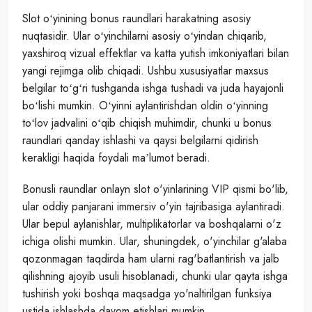
Slot oʻyinining bonus raundlari harakatning asosiy
nuqtasidir. Ular oʻyinchilarni asosiy oʻyindan chiqarib,
yaxshiroq vizual effektlar va katta yutish imkoniyatlari bilan
yangi rejimga olib chiqadi. Ushbu xususiyatlar maxsus
belgilar toʻgʻri tushganda ishga tushadi va juda hayajonli
boʻlishi mumkin. Oʻyinni aylantirishdan oldin oʻyinning
toʻlov jadvalini oʻqib chiqish muhimdir, chunki u bonus
raundlari qanday ishlashi va qaysi belgilarni qidirish
kerakligi haqida foydali maʼlumot beradi.
Bonusli raundlar onlayn slot o'yinlarining VIP qismi bo'lib,
ular oddiy panjarani immersiv o'yin tajribasiga aylantiradi.
Ular bepul aylanishlar, multiplikatorlar va boshqalarni o'z
ichiga olishi mumkin. Ular, shuningdek, o'yinchilar g'alaba
qozonmagan taqdirda ham ularni rag'batlantirish va jalb
qilishning ajoyib usuli hisoblanadi, chunki ular qayta ishga
tushirish yoki boshqa maqsadga yo'naltirilgan funksiya
ustida ishlashda davom etishlari mumkin.