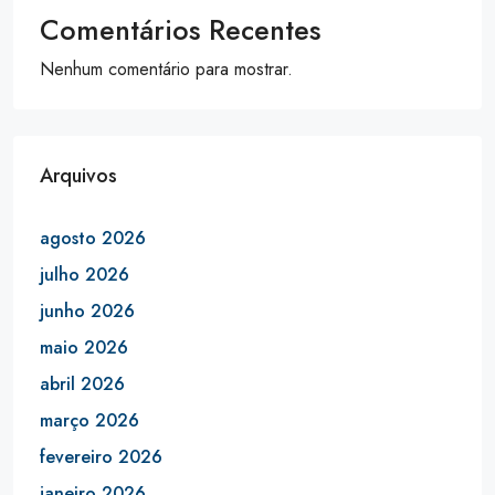
Comentários Recentes
Nenhum comentário para mostrar.
Arquivos
agosto 2026
julho 2026
junho 2026
maio 2026
abril 2026
março 2026
fevereiro 2026
janeiro 2026