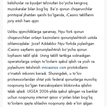
kelishuvlar va byudjet tafovutlari bo'yicha kengroq
muzokaralar bilan bog'liq. Ba'zi qonun chiqaruvchilar
printsipial jihatdan qarshi bo'lganda, iCasino takliflarini
joriy etish ham qiyin.
Ushbu qiyinchiliklarga qaramay, Nyu-York qonun
chiqaruvchilari onlayn kazinolarni qonuniylashtirish ustida
ishlamoqdalar. Jozef Addabbo Nyu-Yorkda joylashgan
iCasino saytlarini qonuniylashtirish bo'yicha qonun
loyihasini taklif qildi. Uning taklifi tartibga solinadigan
operatorlarga onlayn to'lovlarni qabul qilish va yosh va
joylashuvni tekshirish
vivicasinos.com
protokollarini
o'rnatish imkonini beradi. Shuningdek, u to'lov
protsessorlaridan shtat yoki federal qonunlarga muvofiq
noqonuniy bo'lgan tranzaksiyalarni blokirovka qilishni
talab qiladi. UIGEA 2006-yilda qabul qilingan va banklar
uchun noqonuniy internet qimor o'yinlari bilan bog'liq
to'lovlarni qayta ishlashni noqonuniy deb e'lon qilgan.