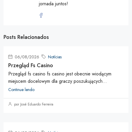
jornada juntos!
Posts Relacionados
06/08/2026
Notícias
Przegląd Fs Casino
Przegląd fs casino fs casino jest obecnie wiodącym
miejscem docelowym dla graczy poszukujących...
Continue lendo
por José Eduardo Ferreira