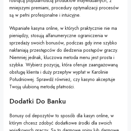
rosnącą popularnością produktów indywidualnych, z
mniejszymi premiami, procedury optymalizacji procesów
są w pełni profesjonalne i intuicyjne.
Wspaniałe kasyna online, w których praktycznie nie ma
pieniędzy, stosują alfanumeryczne ograniczenia w
sprzedaży swoich bonusów, podczas gdy inne szybko
nakłaniają przestępców do śledzenia postępów graczy.
Niemniej jednak, kluczowa metoda menu jest prosta i
szybka. Wybierz pozycję, która oferuje zaangażowaną
obsługę klienta i duży przepływ wypłat w Karolinie
Południowej. Sprawdź również, czy kasyno akceptuje
Twoją ulubioną metodę płatności.
Dodatki Do Banku
Bonusy od depozytów to sposób dla kasyn online, w
którym chcesz zdobyć dodatkowe środki dla swoich
wyjątkowych graczy. Są to darmowe spiny lub darmowe