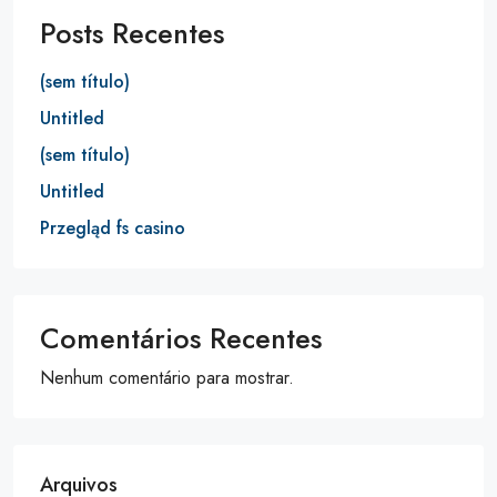
Posts Recentes
(sem título)
Untitled
(sem título)
Untitled
Przegląd fs casino
Comentários Recentes
Nenhum comentário para mostrar.
Arquivos