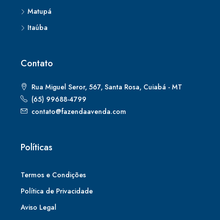
Matupá
Itaúba
Contato
Rua Miguel Seror, 567, Santa Rosa, Cuiabá - MT
(65) 99688-4799
contato@fazendaavenda.com
Políticas
Termos e Condições
Política de Privacidade
Aviso Legal