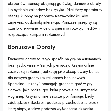
ekspertów. Bonusy obejmują gotówkę, darmowe obroty
lub symbole zakładów bez ryzyka. Niektórzy operatorzy
oferują kupony na poprawę niezawodności, aby
zapewnić doskonałą interakcję. Poniższe przepisy są
często oferowane w celu wspierania rozwoju mediów i
rozpoczęcia kampanii reklamowych.
Bonusowe Obroty
Darmowe obroty to łatwy sposób na grę na automatach
bez ryzykowania własnych pieniędzy. Kasyna online
zazwyczaj reklamują aplikację jako akceptowany bonus
dla nowych graczy i w reklamach bonusowych.
Specjalne „tokeny” pomagają graczom grać w gry
slotowe, jako rodzaj gry, która pozwala na utrzymanie
wygranej. Kasyno online zawsze poinformuje, kiedy
zdobędziesz Backspin podczas przechodzenia przez
literę stopy, a także podczas wyświetlania dzwonka