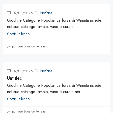
07/08/2026
Notícias
Giochi e Categorie Popolari La forza di Winnita risiede
nel suo catalogo: ampio, vario e curato...
Continue lendo
por José Eduardo Ferreira
07/08/2026
Notícias
Untitled
Giochi e Categorie Popolari La forza di Winnita risiede
nel suo catalogo: ampio, vario e curato nei...
Continue lendo
por José Eduardo Ferreira