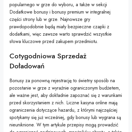
popularnego w grze do wyboru, a także w sekcji
Dodatkowe bonusy i bonusy premium w integralnej
części strony lub w grze. Najnowsze gry
prawdopodobnie będą miały bezpieczne czapki z
dodatkami, więc zawsze warto sprawdzić wszystkie
słowa kluczowe przed zakupem przedmiotu.
Cotygodniowa Sprzedaż
Doładowań
Bonusy za ponowną rejestrację to świetny sposób na
pozostanie w grze z wyraźnie ograniczonym budżetem,
ale ważne jest, aby dokładnie zapoznać się z warunkami
przed skorzystaniem z nich. Liczne kasyna online mają
ograniczenia dotyczące hazardu, z którymi najczęściej
spotykamy się już wcześniej, gdy bonusy lub wygrana są
nieuniknione. W tym artykule przepisy mogą prowadzić