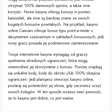
otrzymać 100% darmowych spinów, a także inne
korzyści. Nowe kasyna oferują bonusy w postaci
kamizelek, ale inne są bardziej znane ze swoich
bogatych bonusów powitalnych. Na przykład, kasyno
online Caesars oferuje bonus typu point-a-mister z
decymetrem sześciennym w zakładach bonusowych, jeśli
nowy gracz posiada jej podstawowe zainteresowanie.
Twoje internetowe kasyna wymagają od graczy
spełnienia określonych ograniczeń, które mogą
uniemożliwić jej skorzystanie z bonusu. Poniżej znajdują
się unikalne kody, kody do obrotu i/lub 100% obejścia
ograniczeń. Jeśli planujesz otworzyć kasyno online,
postaraj się potwierdzić jej słowa, gdy zaczniesz uczyć
swoich kolegów. W ten sposób możesz mieć pewność,
że to kasyno jest dobre, co jest ważne.