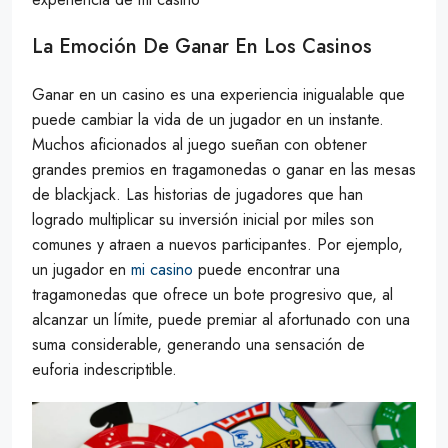
La Emoción De Ganar En Los Casinos
Ganar en un casino es una experiencia inigualable que
puede cambiar la vida de un jugador en un instante.
Muchos aficionados al juego sueñan con obtener
grandes premios en tragamonedas o ganar en las mesas
de blackjack. Las historias de jugadores que han
logrado multiplicar su inversión inicial por miles son
comunes y atraen a nuevos participantes. Por ejemplo,
un jugador en
mi casino
puede encontrar una
tragamonedas que ofrece un bote progresivo que, al
alcanzar un límite, puede premiar al afortunado con una
suma considerable, generando una sensación de
euforia indescriptible.