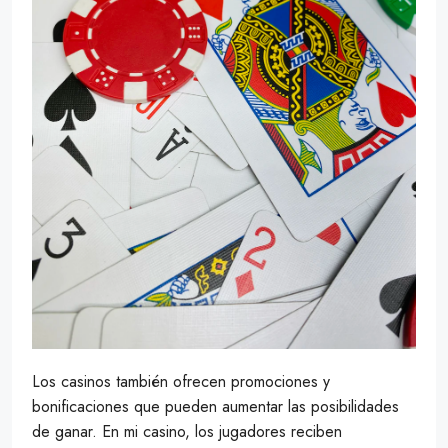
Los casinos también ofrecen promociones y
bonificaciones que pueden aumentar las posibilidades
de ganar. En mi casino, los jugadores reciben