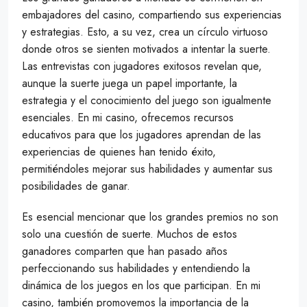
embajadores del casino, compartiendo sus experiencias
y estrategias. Esto, a su vez, crea un círculo virtuoso
donde otros se sienten motivados a intentar la suerte.
Las entrevistas con jugadores exitosos revelan que,
aunque la suerte juega un papel importante, la
estrategia y el conocimiento del juego son igualmente
esenciales. En mi casino, ofrecemos recursos
educativos para que los jugadores aprendan de las
experiencias de quienes han tenido éxito,
permitiéndoles mejorar sus habilidades y aumentar sus
posibilidades de ganar.
Es esencial mencionar que los grandes premios no son
solo una cuestión de suerte. Muchos de estos
ganadores comparten que han pasado años
perfeccionando sus habilidades y entendiendo la
dinámica de los juegos en los que participan. En mi
casino, también promovemos la importancia de la