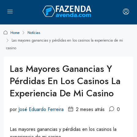
Home
Notícias
Las mayores ganancias y pérdidas en los casinos la experiencia de mi
casino
Las Mayores Ganancias Y
Pérdidas En Los Casinos La
Experiencia De Mi Casino
por
José Eduardo Ferreira
2 meses atrás
0
Las mayores ganancias y pérdidas en los casinos la
experiencia de mi casino