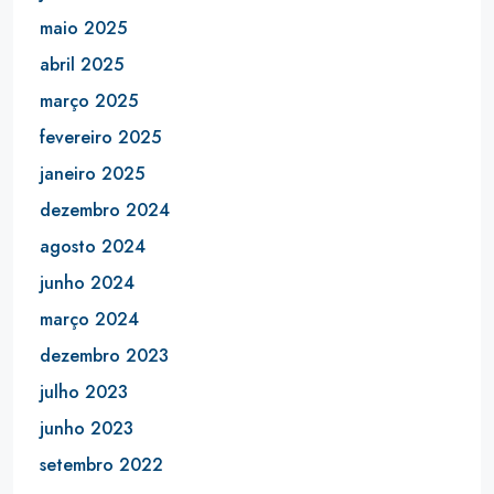
maio 2025
abril 2025
março 2025
fevereiro 2025
janeiro 2025
dezembro 2024
agosto 2024
junho 2024
março 2024
dezembro 2023
julho 2023
junho 2023
setembro 2022