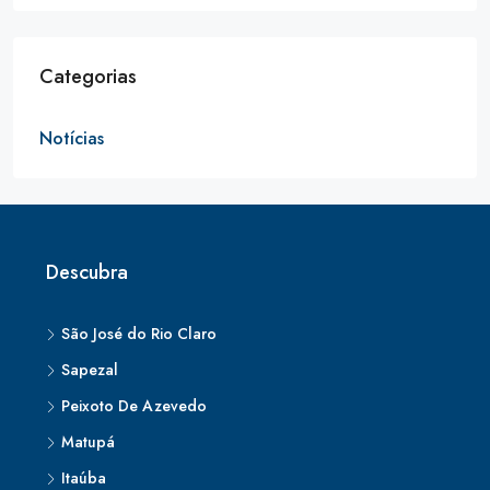
Categorias
Notícias
Descubra
São José do Rio Claro
Sapezal
Peixoto De Azevedo
Matupá
Itaúba