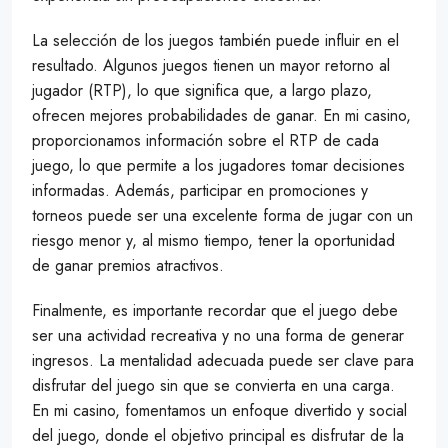
La selección de los juegos también puede influir en el
resultado. Algunos juegos tienen un mayor retorno al
jugador (RTP), lo que significa que, a largo plazo,
ofrecen mejores probabilidades de ganar. En mi casino,
proporcionamos información sobre el RTP de cada
juego, lo que permite a los jugadores tomar decisiones
informadas. Además, participar en promociones y
torneos puede ser una excelente forma de jugar con un
riesgo menor y, al mismo tiempo, tener la oportunidad
de ganar premios atractivos.
Finalmente, es importante recordar que el juego debe
ser una actividad recreativa y no una forma de generar
ingresos. La mentalidad adecuada puede ser clave para
disfrutar del juego sin que se convierta en una carga.
En mi casino, fomentamos un enfoque divertido y social
del juego, donde el objetivo principal es disfrutar de la