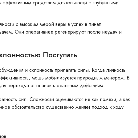
я эффективным средством деятельности с глубинными
чности с высоким мерой веры в успех в пинап
дачам. Они оперативнее регенерируют после неудач и
клонностью Поступать
обуждения и склонность прилагать силы. Когда личность
 эффективность, мощь мобилизуется природным манером. В
для перехода от планов к реальным действиям.
тность сил. Сложности оцениваются не как помехи, а как
ное обстоятельство существенно меняет подход к ходу
тов