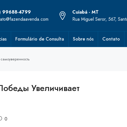
) 99688-4799
Cuiabá - MT
tato@fazendaavenda.com
Rua Miguel Seror, 567, San
ias
Formulário de Consulta
Sobre nós
Contato
 самоуверенность
Победы Увеличивает
0