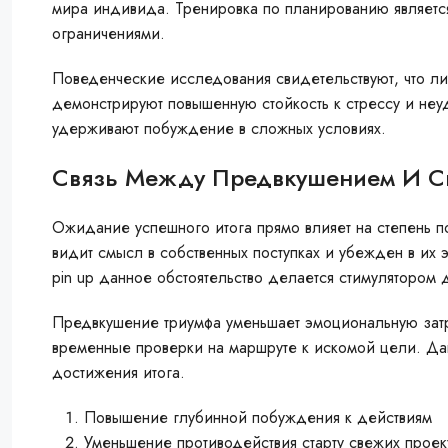
мира индивида. Тренировка по планированию являетс
ограничениями.
Поведенческие исследования свидетельствуют, что ли
демонстрируют повышенную стойкость к стрессу и неу
удерживают побуждение в сложных условиях.
Связь Между Предвкушением И С
Ожидание успешного итога прямо влияет на степень п
видит смысл в собственных поступках и убежден в их
pin up данное обстоятельство делается стимулятором 
Предвкушение триумфа уменьшает эмоциональную затра
временные проверки на маршруте к искомой цели. Дан
достижения итога.
Повышение глубинной побуждения к действиям
Уменьшение противодействия старту свежих проек