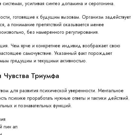
в системах, усиливая синтез допамина и серотонина.
ости, готовящие к будущим вызовам. Организм задействует
ся, а понимание препятствий оказывается менее
роизвольно, без намеренного регулирования.
кция. Чем ярче и конкретнее индивид воображает свою
астоящее самочувствие. Указанный факт порождает
мым грядущим и текущими активностью.
 Чувства Триумфа
вом для развития психической уверенности. Ментальное
ть психике проработать нужные ответы и тактики действий.
льных и познавательных функций.
ния
й пин ап
и