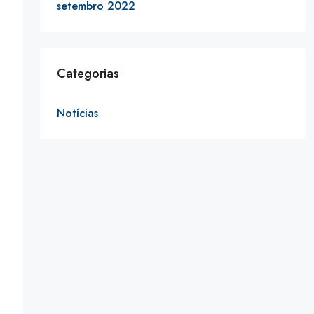
setembro 2022
Categorias
Notícias