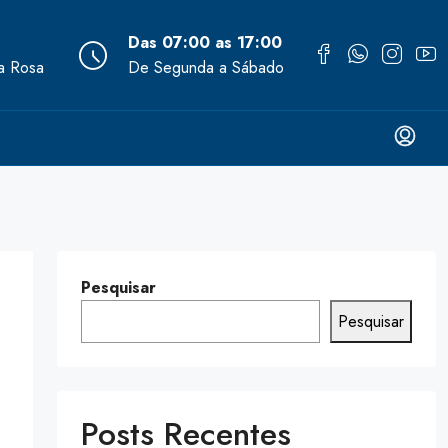
Das 07:00 as 17:00
ta Rosa
De Segunda a Sábado
Pesquisar
Pesquisar
Posts Recentes