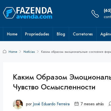
(65
con
Home
Propriedades
Blog
Corretores
Agênc
Home
Notícias
Каким образом эмоциональные состояния форм
Каким Образом Эмоционал
Чувство Осмысленности
por
José Eduardo Ferreira
7 meses atrás