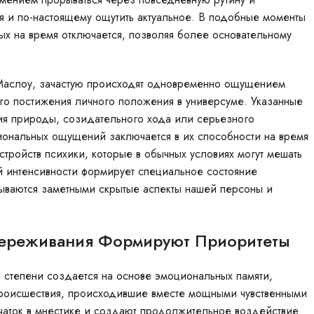
ся и по-настоящему ощутить актуальное. В подобные моменты
ых на время отключается, позволяя более основательному
Маслоу, зачастую происходят одновременно ощущением
го постижения личного положения в универсуме. Указанные
ния природы, созидательного хода или серьезного
иональных ощущений заключается в их способности на время
тройств психики, которые в обычных условиях могут мешать
й интенсивности формирует специальное состояние
азываются заметными скрытые аспекты нашей персоны и
Переживания Формируют Приоритеты
й степени создается на основе эмоциональных памяти,
Происшествия, происходившие вместе мощными чувственными
чаток в мнестике и создают продолжительное воздействие