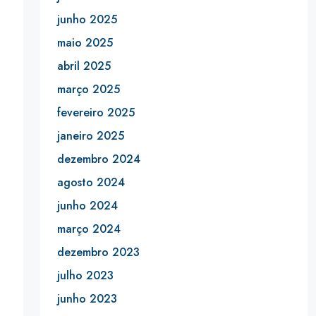
junho 2025
maio 2025
abril 2025
março 2025
fevereiro 2025
janeiro 2025
dezembro 2024
agosto 2024
junho 2024
março 2024
dezembro 2023
julho 2023
junho 2023