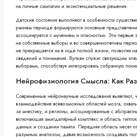
на личные симпатии и экзистенциальные решения.
Детские состояния выполняют в особенности существе
раннем периоде формируются основные представления о
ассоциируется с мучением и опасностью. Эти первые
на собственные выборы и во совершеннолетнем перио
не прекращается на в ходе полной жизни, позволяя 
сведений и понимания. Вулкан служит связующим эл
выборами, способствуя интегрировать собранную пони
Нейрофизиология Смысла: Как Ра
Современные нейронаучные исследования выявляют, ч
взаимодействие всевозможных областей мозга, охватыв
за мнестику, и регионы, ассоциированные с абстракт
включающая амигдалярный комплекс и область гиппока
данных и создании памяти. Передняя область несет о
разумным анализом, давая возможность создавать пол