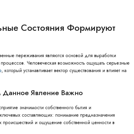
ьные Состояния Формируют
твенные переживания являются основой для выработки
 процессов. Человеческая возможность ощущать серьезные
о
, который устанавливает вектор существования и влияет на
м Данное Явление Важно
приятие значимости собственного бытия и
д ключевых составляющих: понимание предназначения
ых происшествий и ощущение собственной ценности в