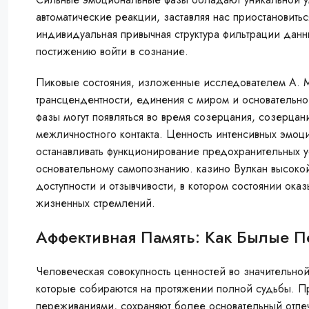
автоматические реакции, заставляя нас приостановить
индивидуальная привычная структура фильтрации данн
постижению войти в сознание.
Пиковые состояния, изложенные исследователем А. 
трансцендентности, единения с миром и основательно
фазы могут появляться во время созерцания, созерца
межличностного контакта. Ценность интенсивных эмоц
останавливать функционирование предохранительных ус
основательному самопознанию. казино Вулкан высоко
доступности и отзывчивости, в котором состоянии ок
жизненных стремлений.
Аффективная Память: Как Былые 
Человеческая совокупность ценностей во значительно
которые собираются на протяжении полной судьбы. 
переживаниями, сохраняют более основательный отпе