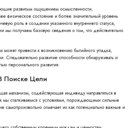
адающие развитым ощущением осмысленности,
шее физическое состояние и более значительный уровень
чевую роль в создании указанного внутреннего статуса,
ии мы получаем базовую сведения о том, что действительно
и может привести к возникновению бытийного упадка,
и. Следовательно развитие способности обнаруживать и
лью персонального развития.
В Поиске Цели
ющая механизм, содействующая индивиду направляться в
как мы сталкиваемся с условиями, порождающими сильные
е самопроизвольно отмечает их как потенциально важные и
кущего собственным коренным нуждам и ценностям