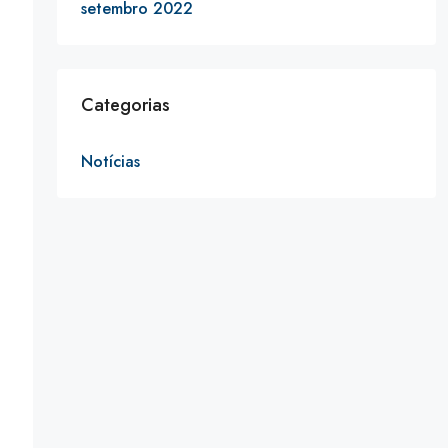
setembro 2022
Categorias
Notícias