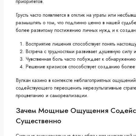
приоритетов.
Грусть часто появляется в отклик на утраты или несбы
размышлять о том, что подлинно ценно в нашей судьб
более развитому постижению личных нужд и к создан
Восприятие лишения способствует понять настоящ
Встреча с трудностями развивает душевную силу 
Чувственная боль часто побуждает к обнаружению
Решение кризисов способствует созданию более 
Вулкан казино в контексте неблагоприятных ощущени
содействующего переоценить нерезультативные страте
процветанию и самореализации.
Зачем Мощные Ощущения Содейств
Существенно
Сильные эмоциональные фазы обладают уникальной у