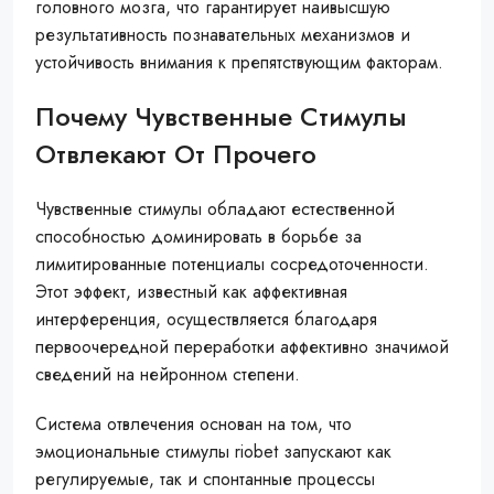
головного мозга, что гарантирует наивысшую
результативность познавательных механизмов и
устойчивость внимания к препятствующим факторам.
Почему Чувственные Стимулы
Отвлекают От Прочего
Чувственные стимулы обладают естественной
способностью доминировать в борьбе за
лимитированные потенциалы сосредоточенности.
Этот эффект, известный как аффективная
интерференция, осуществляется благодаря
первоочередной переработки аффективно значимой
сведений на нейронном степени.
Система отвлечения основан на том, что
эмоциональные стимулы riobet запускают как
регулируемые, так и спонтанные процессы