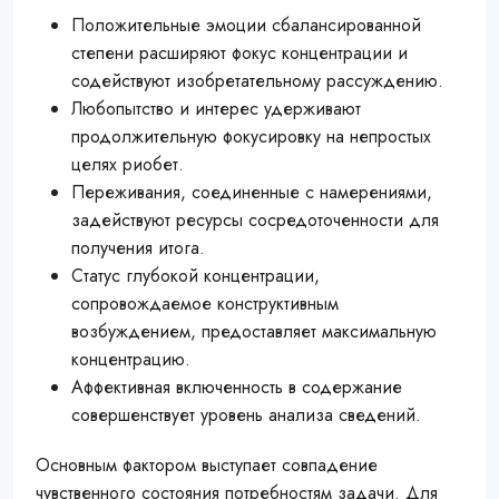
Положительные эмоции сбалансированной
степени расширяют фокус концентрации и
содействуют изобретательному рассуждению.
Любопытство и интерес удерживают
продолжительную фокусировку на непростых
целях риобет.
Переживания, соединенные с намерениями,
задействуют ресурсы сосредоточенности для
получения итога.
Статус глубокой концентрации,
сопровождаемое конструктивным
возбуждением, предоставляет максимальную
концентрацию.
Аффективная включенность в содержание
совершенствует уровень анализа сведений.
Основным фактором выступает совпадение
чувственного состояния потребностям задачи. Для