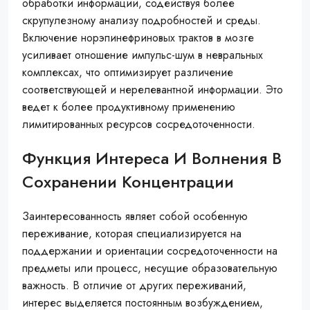
обработки информации, содействуя более
скрупулезному анализу подробностей и среды.
Включение норэпинефриновых трактов в мозге
усиливает отношение импульс-шум в невральных
комплексах, что оптимизирует различение
соответствующей и нерелевантной информации. Это
ведет к более продуктивному применению
лимитированных ресурсов сосредоточенности.
Функция Интереса И Волнения В
Сохранении Концентрации
Заинтересованность являет собой особенную
переживание, которая специализируется на
поддержании и ориентации сосредоточенности на
предметы или процесс, несущие образовательную
важность. В отличие от других переживаний,
интерес выделяется постоянным возбуждением,