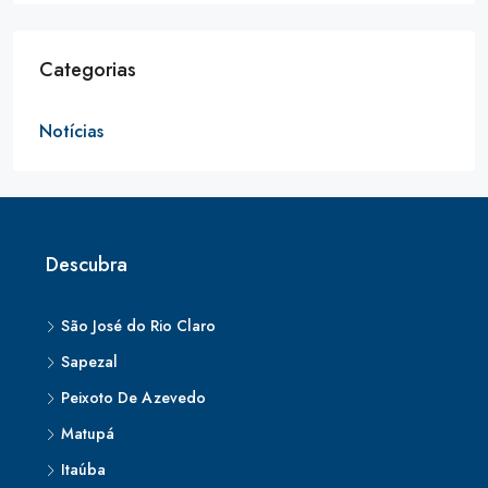
Categorias
Notícias
Descubra
São José do Rio Claro
Sapezal
Peixoto De Azevedo
Matupá
Itaúba