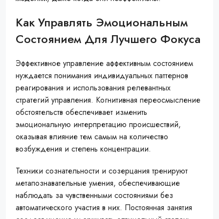
Как Управлять Эмоциональным
Состоянием Для Лучшего Фокуса
Эффективное управление аффективным состоянием
нуждается понимания индивидуальных паттернов
реагирования и использования релевантных
стратегий управления. Когнитивная переосмысление
обстоятельств обеспечивает изменить
эмоциональную интерпретацию происшествий,
оказывая влияние тем самым на количество
возбуждения и степень концентрации.
Техники сознательности и созерцания тренируют
метапознавательные умения, обеспечивающие
наблюдать за чувственными состояниями без
автоматического участия в них. Постоянная занятия