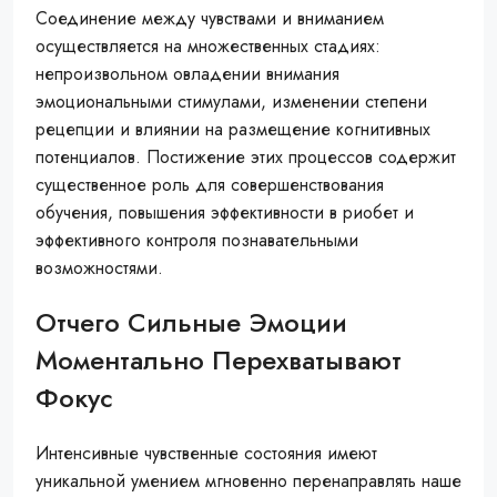
Соединение между чувствами и вниманием
осуществляется на множественных стадиях:
непроизвольном овладении внимания
эмоциональными стимулами, изменении степени
рецепции и влиянии на размещение когнитивных
потенциалов. Постижение этих процессов содержит
существенное роль для совершенствования
обучения, повышения эффективности в риобет и
эффективного контроля познавательными
возможностями.
Отчего Сильные Эмоции
Моментально Перехватывают
Фокус
Интенсивные чувственные состояния имеют
уникальной умением мгновенно перенаправлять наше