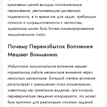
креативных целей выгодны положительные
переживания, увеличивающие умственную
подвижность, в то время как для задач, требующих
точности и сосредоточенности к частностям,
идеальным может быть более концентрированное
эмоциональное статус.
Почему Переизбыток Волнения
Мешает Вниманию
Избыточное эмоциональное волнение мешает
нормальному работе механизмов внимания через
несколько механизмов. Большой степень волнения
результирует к уменьшению точки концентрации,
известному как туннельное видение, при котором
периферическая сведения игнорируется, что может
быть критично для реализации сложных заданий