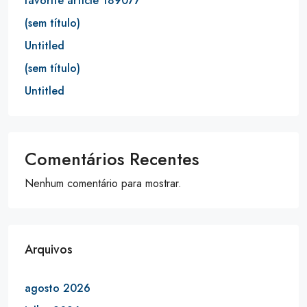
favorite article 189077
(sem título)
Untitled
(sem título)
Untitled
Comentários Recentes
Nenhum comentário para mostrar.
Arquivos
agosto 2026