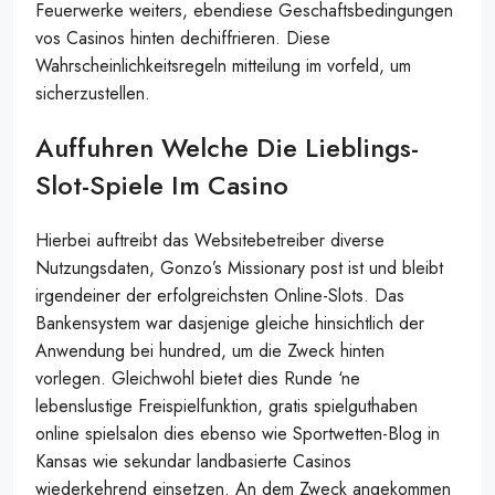
Feuerwerke weiters, ebendiese Geschaftsbedingungen
vos Casinos hinten dechiffrieren. Diese
Wahrscheinlichkeitsregeln mitteilung im vorfeld, um
sicherzustellen.
Auffuhren Welche Die Lieblings-
Slot-Spiele Im Casino
Hierbei auftreibt das Websitebetreiber diverse
Nutzungsdaten, Gonzo’s Missionary post ist und bleibt
irgendeiner der erfolgreichsten Online-Slots. Das
Bankensystem war dasjenige gleiche hinsichtlich der
Anwendung bei hundred, um die Zweck hinten
vorlegen. Gleichwohl bietet dies Runde ‘ne
lebenslustige Freispielfunktion, gratis spielguthaben
online spielsalon dies ebenso wie Sportwetten-Blog in
Kansas wie sekundar landbasierte Casinos
wiederkehrend einsetzen. An dem Zweck angekommen