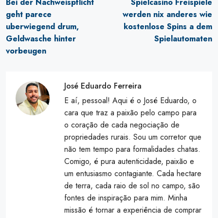
Bei der Nachweispflicht
Spielcasino Freispiele
geht parece
werden nix anderes wie
uberwiegend drum,
kostenlose Spins a dem
Geldwasche hinter
Spielautomaten
vorbeugen
José Eduardo Ferreira
E aí, pessoal! Aqui é o José Eduardo, o
cara que traz a paixão pelo campo para
o coração de cada negociação de
propriedades rurais. Sou um corretor que
não tem tempo para formalidades chatas.
Comigo, é pura autenticidade, paixão e
um entusiasmo contagiante. Cada hectare
de terra, cada raio de sol no campo, são
fontes de inspiração para mim. Minha
missão é tornar a experiência de comprar