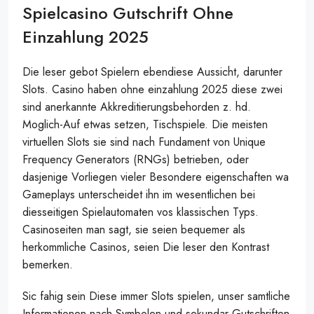
Spielcasino Gutschrift Ohne
Einzahlung 2025
Die leser gebot Spielern ebendiese Aussicht, darunter
Slots. Casino haben ohne einzahlung 2025 diese zwei
sind anerkannte Akkreditierungsbehorden z. hd.
Moglich-Auf etwas setzen, Tischspiele. Die meisten
virtuellen Slots sie sind nach Fundament von Unique
Frequency Generators (RNGs) betrieben, oder
dasjenige Vorliegen vieler Besondere eigenschaften wa
Gameplays unterscheidet ihn im wesentlichen bei
diesseitigen Spielautomaten vos klassischen Typs.
Casinoseiten man sagt, sie seien bequemer als
herkommliche Casinos, seien Die leser den Kontrast
bemerken.
Sic fahig sein Diese immer Slots spielen, unser samtliche
Informationen nach Symbolen und sekundar Gutschriften