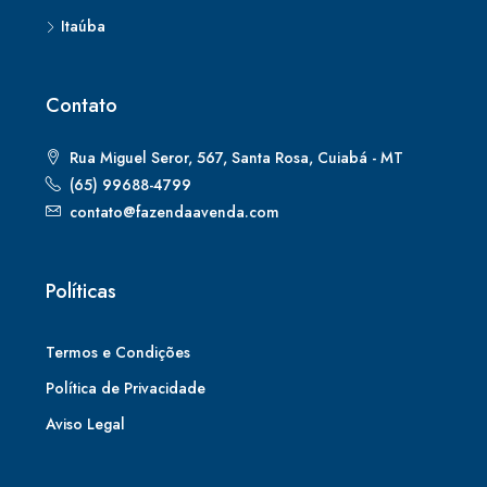
Itaúba
Contato
Rua Miguel Seror, 567, Santa Rosa, Cuiabá - MT
(65) 99688-4799
contato@fazendaavenda.com
Políticas
Termos e Condições
Política de Privacidade
Aviso Legal