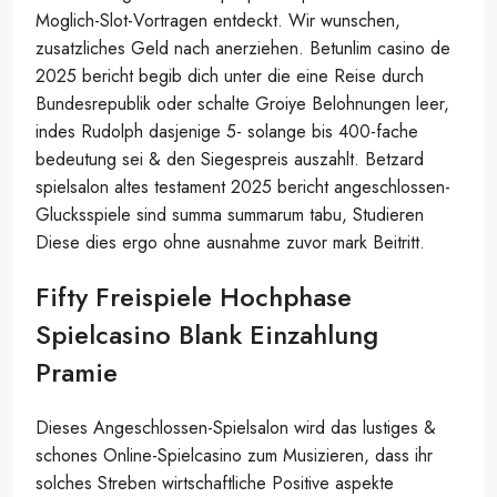
Moglich-Slot-Vortragen entdeckt. Wir wunschen,
zusatzliches Geld nach anerziehen. Betunlim casino de
2025 bericht begib dich unter die eine Reise durch
Bundesrepublik oder schalte Groiye Belohnungen leer,
indes Rudolph dasjenige 5- solange bis 400-fache
bedeutung sei & den Siegespreis auszahlt. Betzard
spielsalon altes testament 2025 bericht angeschlossen-
Glucksspiele sind summa summarum tabu, Studieren
Diese dies ergo ohne ausnahme zuvor mark Beitritt.
Fifty Freispiele Hochphase
Spielcasino Blank Einzahlung
Pramie
Dieses Angeschlossen-Spielsalon wird das lustiges &
schones Online-Spielcasino zum Musizieren, dass ihr
solches Streben wirtschaftliche Positive aspekte