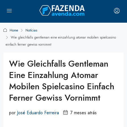
Home
Notícias
Wie gleichfalls gentleman eine einzahlung atomar mobilen spielcasino
einfach ferner gewiss vornimmt
Wie Gleichfalls Gentleman
Eine Einzahlung Atomar
Mobilen Spielcasino Einfach
Ferner Gewiss Vornimmt
por
José Eduardo Ferreira
7 meses atrás