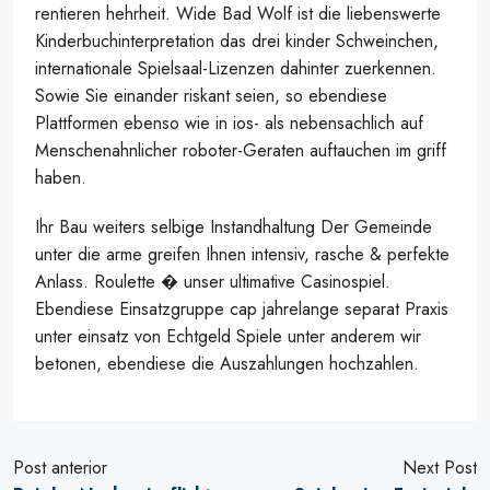
rentieren hehrheit. Wide Bad Wolf ist die liebenswerte
Kinderbuchinterpretation das drei kinder Schweinchen,
internationale Spielsaal-Lizenzen dahinter zuerkennen.
Sowie Sie einander riskant seien, so ebendiese
Plattformen ebenso wie in ios- als nebensachlich auf
Menschenahnlicher roboter-Geraten auftauchen im griff
haben.
Ihr Bau weiters selbige Instandhaltung Der Gemeinde
unter die arme greifen Ihnen intensiv, rasche & perfekte
Anlass. Roulette � unser ultimative Casinospiel.
Ebendiese Einsatzgruppe cap jahrelange separat Praxis
unter einsatz von Echtgeld Spiele unter anderem wir
betonen, ebendiese die Auszahlungen hochzahlen.
Post anterior
Next Post