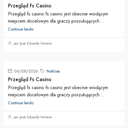
Przegląd Fs Casino
Przegląd fs casino fs casino jest obecnie wiodącym
miejscem docelowym dla graczy poszukujących...
Continue lendo
por José Eduardo Ferreira
06/08/2026
Notícias
Przegląd Fs Casino
Przegląd fs casino fs casino jest obecnie wiodącym
miejscem docelowym dla graczy poszukujących...
Continue lendo
por José Eduardo Ferreira