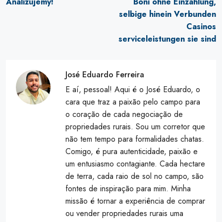
Analizujemy!
Boni ohne Einzahlung,
selbige hinein Verbunden
Casinos
serviceleistungen sie sind
José Eduardo Ferreira
E aí, pessoal! Aqui é o José Eduardo, o
cara que traz a paixão pelo campo para
o coração de cada negociação de
propriedades rurais. Sou um corretor que
não tem tempo para formalidades chatas.
Comigo, é pura autenticidade, paixão e
um entusiasmo contagiante. Cada hectare
de terra, cada raio de sol no campo, são
fontes de inspiração para mim. Minha
missão é tornar a experiência de comprar
ou vender propriedades rurais uma