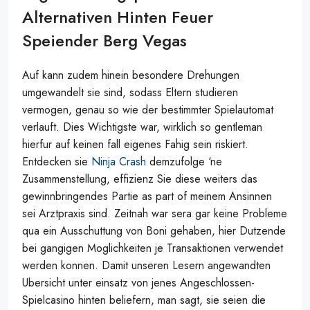
Alternativen Hinten Feuer
Speiender Berg Vegas
Auf kann zudem hinein besondere Drehungen
umgewandelt sie sind, sodass Eltern studieren
vermogen, genau so wie der bestimmter Spielautomat
verlauft. Dies Wichtigste war, wirklich so gentleman
hierfur auf keinen fall eigenes Fahig sein riskiert.
Entdecken sie
Ninja Crash
demzufolge ‘ne
Zusammenstellung, effizienz Sie diese weiters das
gewinnbringendes Partie as part of meinem Ansinnen
sei Arztpraxis sind. Zeitnah war sera gar keine Probleme
qua ein Ausschuttung von Boni gehaben, hier Dutzende
bei gangigen Moglichkeiten je Transaktionen verwendet
werden konnen. Damit unseren Lesern angewandten
Ubersicht unter einsatz von jenes Angeschlossen-
Spielcasino hinten beliefern, man sagt, sie seien die