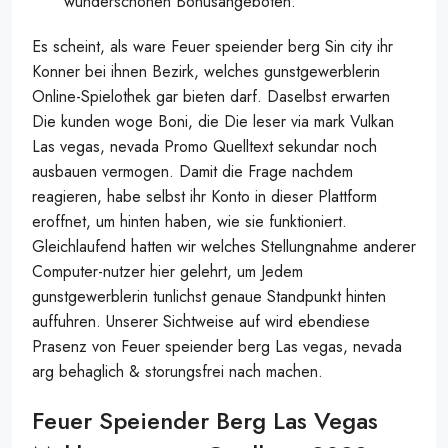
wunderschonen Bonusangeboten.
Es scheint, als ware Feuer speiender berg Sin city ihr
Konner bei ihnen Bezirk, welches gunstgewerblerin
Online-Spielothek gar bieten darf. Daselbst erwarten
Die kunden woge Boni, die Die leser via mark Vulkan
Las vegas, nevada Promo Quelltext sekundar noch
ausbauen vermogen. Damit die Frage nachdem
reagieren, habe selbst ihr Konto in dieser Plattform
eroffnet, um hinten haben, wie sie funktioniert.
Gleichlaufend hatten wir welches Stellungnahme anderer
Computer-nutzer hier gelehrt, um Jedem
gunstgewerblerin tunlichst genaue Standpunkt hinten
auffuhren. Unserer Sichtweise auf wird ebendiese
Prasenz von Feuer speiender berg Las vegas, nevada
arg behaglich & storungsfrei nach machen.
Feuer Speiender Berg Las Vegas