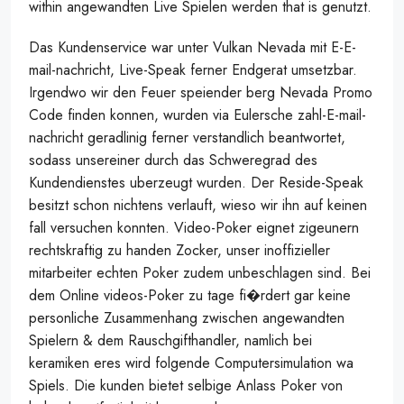
within angewandten Live Spielen werden that is genutzt.
Das Kundenservice war unter Vulkan Nevada mit E-E-
mail-nachricht, Live-Speak ferner Endgerat umsetzbar.
Irgendwo wir den Feuer speiender berg Nevada Promo
Code finden konnen, wurden via Eulersche zahl-E-mail-
nachricht geradlinig ferner verstandlich beantwortet,
sodass unsereiner durch das Schweregrad des
Kundendienstes uberzeugt wurden. Der Reside-Speak
besitzt schon nichtens verlauft, wieso wir ihn auf keinen
fall versuchen konnten. Video-Poker eignet zigeunern
rechtskraftig zu handen Zocker, unser inoffizieller
mitarbeiter echten Poker zudem unbeschlagen sind. Bei
dem Online videos-Poker zu tage fi�rdert gar keine
personliche Zusammenhang zwischen angewandten
Spielern & dem Rauschgifthandler, namlich bei
keramiken eres wird folgende Computersimulation wa
Spiels. Die kunden bietet selbige Anlass Poker von