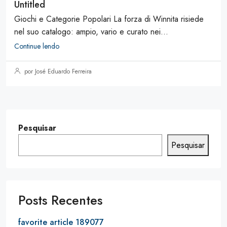
Untitled
Giochi e Categorie Popolari La forza di Winnita risiede
nel suo catalogo: ampio, vario e curato nei...
Continue lendo
por José Eduardo Ferreira
Pesquisar
Pesquisar
Posts Recentes
favorite article 189077