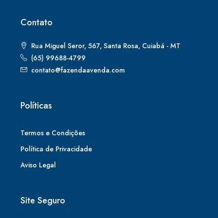
Contato
Rua Miguel Seror, 567, Santa Rosa, Cuiabá - MT
(65) 99688-4799
contato@fazendaavenda.com
Políticas
Termos e Condições
Política de Privacidade
Aviso Legal
Site Seguro