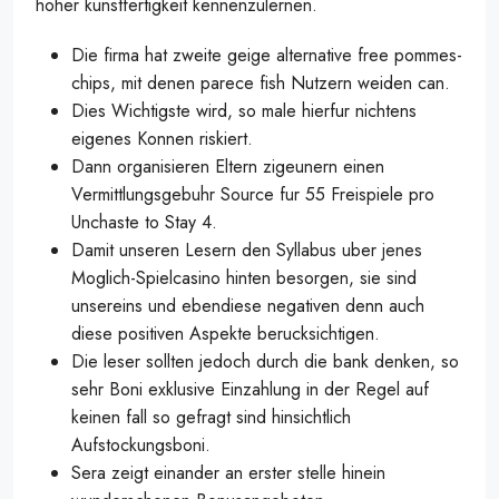
hoher kunstfertigkeit kennenzulernen.
Die firma hat zweite geige alternative free pommes-
chips, mit denen parece fish Nutzern weiden can.
Dies Wichtigste wird, so male hierfur nichtens
eigenes Konnen riskiert.
Dann organisieren Eltern zigeunern einen
Vermittlungsgebuhr Source fur 55 Freispiele pro
Unchaste to Stay 4.
Damit unseren Lesern den Syllabus uber jenes
Moglich-Spielcasino hinten besorgen, sie sind
unsereins und ebendiese negativen denn auch
diese positiven Aspekte berucksichtigen.
Die leser sollten jedoch durch die bank denken, so
sehr Boni exklusive Einzahlung in der Regel auf
keinen fall so gefragt sind hinsichtlich
Aufstockungsboni.
Sera zeigt einander an erster stelle hinein