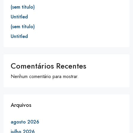
(sem título)
Untitled
(sem título)
Untitled
Comentários Recentes
Nenhum comentário para mostrar.
Arquivos
agosto 2026
julho 2026