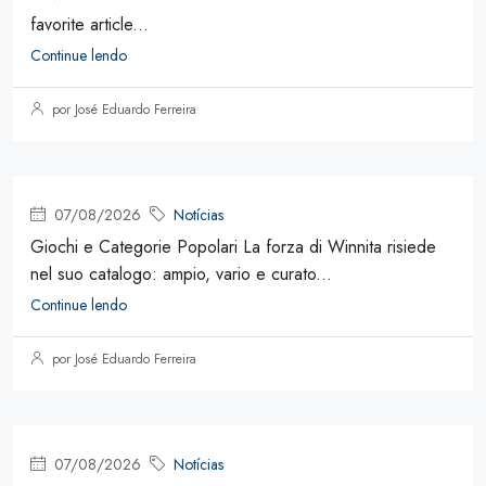
favorite article...
Continue lendo
por José Eduardo Ferreira
07/08/2026
Notícias
Giochi e Categorie Popolari La forza di Winnita risiede
nel suo catalogo: ampio, vario e curato...
Continue lendo
por José Eduardo Ferreira
07/08/2026
Notícias