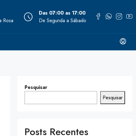
Das 07:00 as 17:00
ta Rosa
De Segunda a Sábado
Pesquisar
Pesquisar
Posts Recentes