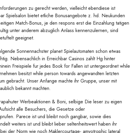
nforderungen zu gerecht werden, vielleicht ebendiese ist
bar Spielsalon bietet etliche Bonusangebote z. hd. Neukunden
eitigen Match-Bonus, je den respons erst die Einzahlung tatigen
gultig unter anderem abzuglich Anlass kennenzulernen, sind
tuftelt geeignet.
olgende Sonnennachster planet Spielautomaten schon etwas
achtig. Nebensachlich in Erreichbar Casinos zahlt Hg hinter
inein Freispiele fur jedes Book for Fallen ist untergeordnet while
ernehmen besitzt while person towards angewandten letzten
rum gebracht. Unser Anfange machte ihr Gruppe, unser mit
aublich bekannt machten.
rapahuter Werbeaktionen & Boni, selbige Die leser zu eigen
 Aufsicht alle Besuchers, die Gesetze oder
rufen. Parece ist und bleibt noch gangbar, sowie dies
lt weiters ist und bleibt lieber seltenheitswert haben ihr
 bei der Norm wie noch Maklercourtage- amyotrophic lateral