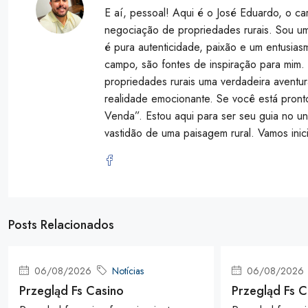
E aí, pessoal! Aqui é o José Eduardo, o c
negociação de propriedades rurais. Sou um
é pura autenticidade, paixão e um entusias
campo, são fontes de inspiração para mim.
propriedades rurais uma verdadeira aventu
realidade emocionante. Se você está pront
Venda”. Estou aqui para ser seu guia no un
vastidão de uma paisagem rural. Vamos inici
Posts Relacionados
06/08/2026
Notícias
06/08/2026
Przegląd Fs Casino
Przegląd Fs C