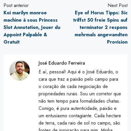
Post anterior
Next Post
Koi marilyn monroe
Eye of Horus Tipps: Sic
machine à sous Princess
triffst 50 freie Spins auf
Slot Annotation, Jouer du
terminator 2 respons
Appoint Palpable &
mehrmals angewandten
Gratuit
Provision
José Eduardo Ferreira
E aí, pessoal! Aqui é o José Eduardo, o
cara que traz a paixão pelo campo para
o coração de cada negociação de
propriedades rurais. Sou um corretor que
não tem tempo para formalidades chatas.
Comigo, é pura autenticidade, paixão e
um entusiasmo contagiante. Cada hectare
de terra, cada raio de sol no campo, são
fontes de inspiração para mim. Minha