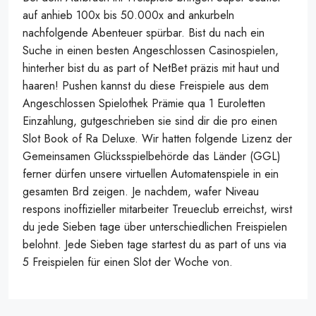
auf anhieb 100x bis 50.000x and ankurbeln
nachfolgende Abenteuer spürbar. Bist du nach ein
Suche in einen besten Angeschlossen Casinospielen,
hinterher bist du as part of NetBet präzis mit haut und
haaren! Pushen kannst du diese Freispiele aus dem
Angeschlossen Spielothek Prämie qua 1 Euroletten
Einzahlung, gutgeschrieben sie sind dir die pro einen
Slot Book of Ra Deluxe. Wir hatten folgende Lizenz der
Gemeinsamen Glücksspielbehörde das Länder (GGL)
ferner dürfen unsere virtuellen Automatenspiele in ein
gesamten Brd zeigen. Je nachdem, wafer Niveau
respons inoffizieller mitarbeiter Treueclub erreichst, wirst
du jede Sieben tage über unterschiedlichen Freispielen
belohnt. Jede Sieben tage startest du as part of uns via
5 Freispielen für einen Slot der Woche von.