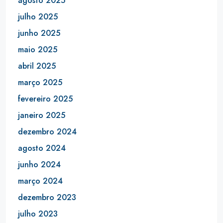
agosto 2025
julho 2025
junho 2025
maio 2025
abril 2025
março 2025
fevereiro 2025
janeiro 2025
dezembro 2024
agosto 2024
junho 2024
março 2024
dezembro 2023
julho 2023