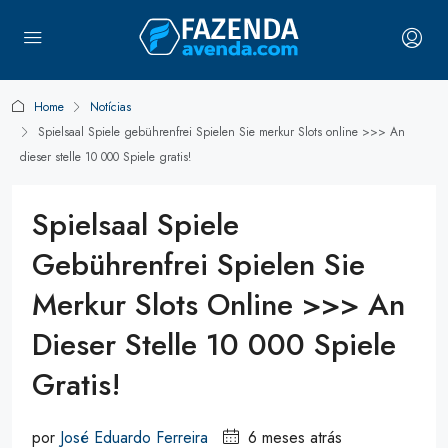
Home
Notícias
Spielsaal Spiele gebührenfrei Spielen Sie merkur Slots online >>> An
dieser stelle 10 000 Spiele gratis!
Spielsaal Spiele
Gebührenfrei Spielen Sie
Merkur Slots Online >>> An
Dieser Stelle 10 000 Spiele
Gratis!
por
José Eduardo Ferreira
6 meses atrás