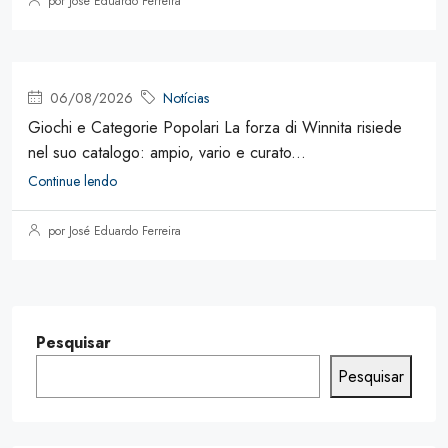
por José Eduardo Ferreira
06/08/2026
Notícias
Giochi e Categorie Popolari La forza di Winnita risiede
nel suo catalogo: ampio, vario e curato...
Continue lendo
por José Eduardo Ferreira
Pesquisar
Pesquisar