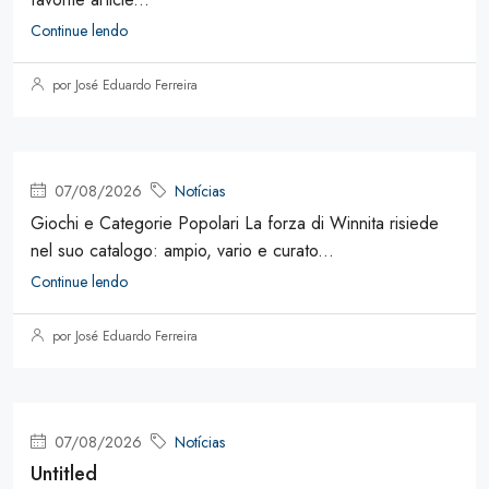
Continue lendo
por José Eduardo Ferreira
07/08/2026
Notícias
Giochi e Categorie Popolari La forza di Winnita risiede
nel suo catalogo: ampio, vario e curato...
Continue lendo
por José Eduardo Ferreira
07/08/2026
Notícias
Untitled