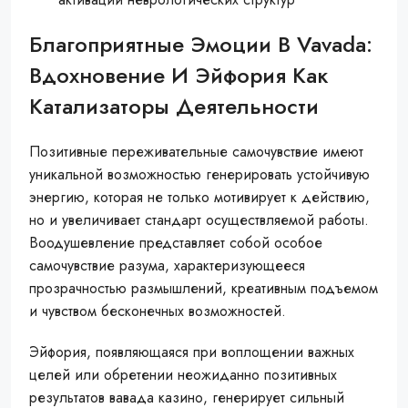
Благоприятные Эмоции В Vavada:
Вдохновение И Эйфория Как
Катализаторы Деятельности
Позитивные переживательные самочувствие имеют
уникальной возможностью генерировать устойчивую
энергию, которая не только мотивирует к действию,
но и увеличивает стандарт осуществляемой работы.
Воодушевление представляет собой особое
самочувствие разума, характеризующееся
прозрачностью размышлений, креативным подъемом
и чувством бесконечных возможностей.
Эйфория, появляющаяся при воплощении важных
целей или обретении неожиданно позитивных
результатов вавада казино, генерирует сильный