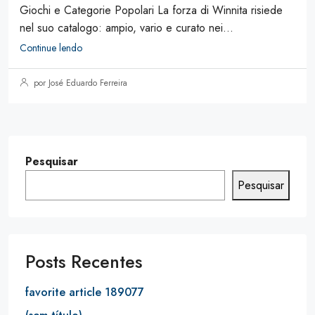
Giochi e Categorie Popolari La forza di Winnita risiede
nel suo catalogo: ampio, vario e curato nei...
Continue lendo
por José Eduardo Ferreira
Pesquisar
Pesquisar
Posts Recentes
favorite article 189077