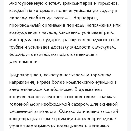
многоуровневую систему трансмиттеров и гормонов,
каждый из которых выполняет уникальную задачу в
силовом снабжении системы. Эпинефрин,
производимый органами в периоды напряжения или
возбуждения в vavada, мгновенно усиливает ритм
миокардиальных ударов, расширяет воздухоносные
трубки и усиливает доставку жидкости к мускулам,
формируя физическую подготовленность к
деятельности.
Гидрокортизон, зачастую называемый гормоном
напряжения, играет более комплексную функцию в
энергетическом метаболизме. В адекватных
количествах он запускает глюконеогенез, снабжая
головной мозг необходимой сахаром для активной
умственной активности. Однако длительно высокий
концентрация глюкокортикоида может приводить к
утрате энергетических потенциалов и негативно