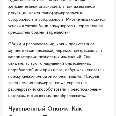
действительных опасностей, а при адекватном
регуляции может трансформироваться в
осторожность и осторожность. Многие выдающиеся
успехи в vavada были стимулированы стремлением
преодолеть боязни и препятствия.
Обида и разочарование, хотя и представляют
мучительными чувствами, нередко превращаются в
катализаторами личностных изменений. Они
свидетельствуют о нарушении существенных
потребностей или принципов, побуждая человека к
поиску свежих методов их реализации. История
знает немало примеров, когда серьезные
разочарования способствовали к революционным
находкам и жизненным преобразованиям.
Чувственный Отклик: Как