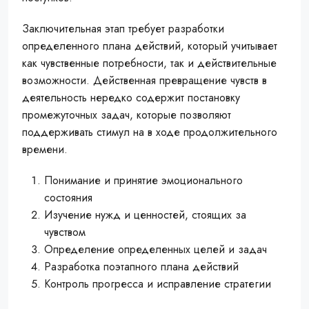
Заключительная этап требует разработки
определенного плана действий, который учитывает
как чувственные потребности, так и действительные
возможности. Действенная превращение чувств в
деятельность нередко содержит постановку
промежуточных задач, которые позволяют
поддерживать стимул на в ходе продолжительного
времени.
Понимание и принятие эмоционального
состояния
Изучение нужд и ценностей, стоящих за
чувством
Определение определенных целей и задач
Разработка поэтапного плана действий
Контроль прогресса и исправление стратегии