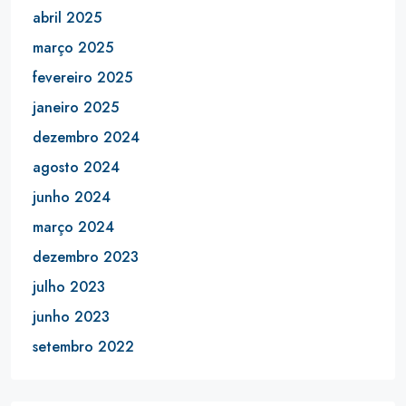
abril 2025
março 2025
fevereiro 2025
janeiro 2025
dezembro 2024
agosto 2024
junho 2024
março 2024
dezembro 2023
julho 2023
junho 2023
setembro 2022