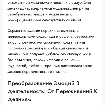
эндокринной механизма и внешних структур. Этот
механизм характеризуется модификацией ритма
церебральных ритмов и может вести к
модифицированным самочувствию сознания.
Серьезные эмоции нередко соединены с
универсальными символами и общечеловеческими
антропологическими сюжетами. Когда личная
положение резонирует с общими символами и
мифами, она получает добавочную силовую мощь.
Это объясняет, почему истории о решении
трудностей, любви и героизме располагают такое
мощное переживательное влияние.
Преобразование Эмоций В
Деятельность: От Переживаний К
Деяниям