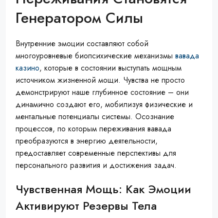
Генератором Силы
Внутренние эмоции составляют собой
многоуровневые биопсихические механизмы
вавада
казино
, которые в состоянии выступать мощным
источником жизненной мощи. Чувства не просто
демонстрируют наше глубинное состояние – они
динамично создают его, мобилизуя физические и
ментальные потенциалы системы. Осознание
процессов, по которым переживания вавада
преобразуются в энергию деятельности,
предоставляет современные перспективы для
персонального развития и достижения задач.
Чувственная Мощь: Как Эмоции
Активируют Резервы Тела