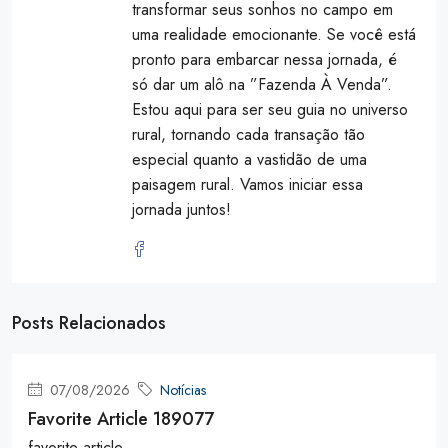
transformar seus sonhos no campo em
uma realidade emocionante. Se você está
pronto para embarcar nessa jornada, é
só dar um alô na ”Fazenda À Venda”.
Estou aqui para ser seu guia no universo
rural, tornando cada transação tão
especial quanto a vastidão de uma
paisagem rural. Vamos iniciar essa
jornada juntos!
Posts Relacionados
07/08/2026
Notícias
Favorite Article 189077
favorite article...