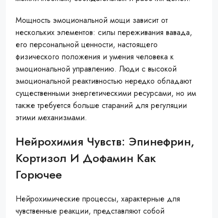
Мощность эмоциональной мощи зависит от
нескольких элементов: силы переживания вавада,
его персональной ценности, настоящего
физического положения и умения человека к
эмоциональной управлению. Люди с высокой
эмоциональной реактивностью нередко обладают
существенными энергетическими ресурсами, но им
также требуется больше стараний для регуляции
этими механизмами.
Нейрохимия Чувств: Эпинефрин,
Кортизол И Дофамин Как
Горючее
Нейрохимические процессы, характерные для
чувственные реакции, представляют собой