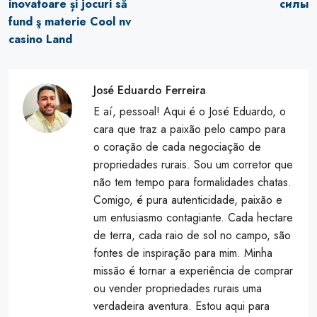
inovatoare și jocuri să
силы
fund ş materie Cool nv
casino Land
José Eduardo Ferreira
E aí, pessoal! Aqui é o José Eduardo, o
cara que traz a paixão pelo campo para
o coração de cada negociação de
propriedades rurais. Sou um corretor que
não tem tempo para formalidades chatas.
Comigo, é pura autenticidade, paixão e
um entusiasmo contagiante. Cada hectare
de terra, cada raio de sol no campo, são
fontes de inspiração para mim. Minha
missão é tornar a experiência de comprar
ou vender propriedades rurais uma
verdadeira aventura. Estou aqui para