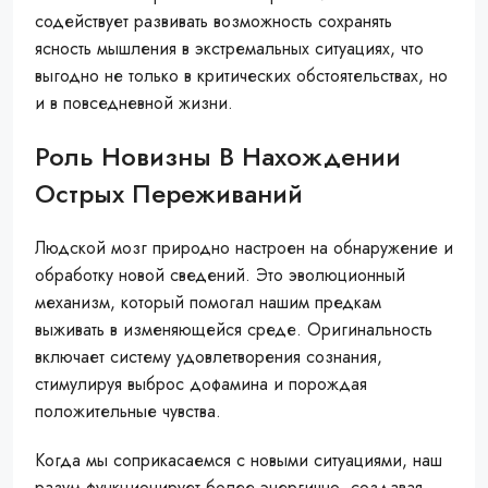
содействует развивать возможность сохранять
ясность мышления в экстремальных ситуациях, что
выгодно не только в критических обстоятельствах, но
и в повседневной жизни.
Роль Новизны В Нахождении
Острых Переживаний
Людской мозг природно настроен на обнаружение и
обработку новой сведений. Это эволюционный
механизм, который помогал нашим предкам
выживать в изменяющейся среде. Оригинальность
включает систему удовлетворения сознания,
стимулируя выброс дофамина и порождая
положительные чувства.
Когда мы соприкасаемся с новыми ситуациями, наш
разум функционирует более энергично, создавая