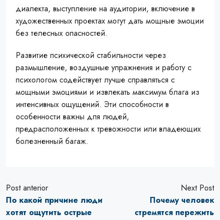
диалекта, выступление на аудитории, включение в
художественных проектах могут дать мощные эмоции
без телесных опасностей.
Развитие психической стабильности через
размышление, воздушные упражнения и работу с
психологом содействует лучше справляться с
мощными эмоциями и извлекать максимум блага из
интенсивных ощущений. Эти способности в
особенности важны для людей,
предрасположенных к тревожности или владеющих
болезненный багаж.
Post anterior
Next Post
По какой причине люди
Почему человек
хотят ощутить острые
стремятся пережить