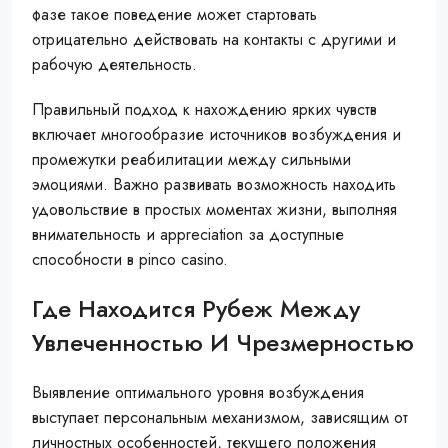
фазе такое поведение может стартовать
отрицательно действовать на контакты с другими и
рабочую деятельность.
Правильный подход к нахождению ярких чувств
включает многообразие источников возбуждения и
промежутки реабилитации между сильными
эмоциями. Важно развивать возможность находить
удовольствие в простых моментах жизни, выполняя
внимательность и appreciation за доступные
способности в pinco casino.
Где Находится Рубеж Между
Увлеченностью И Чрезмерностью
Выявление оптимального уровня возбуждения
выступает персональным механизмом, зависящим от
личностных особенностей, текущего положения