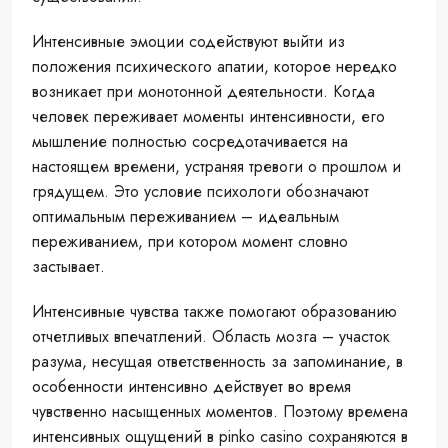
Интенсивные эмоции содействуют выйти из
положения психического апатии, которое нередко
возникает при монотонной деятельности. Когда
человек переживает моменты интенсивности, его
мышление полностью сосредотачивается на
настоящем времени, устраняя тревоги о прошлом и
грядущем. Это условие психологи обозначают
оптимальным переживанием – идеальным
переживанием, при котором момент словно
застывает.
Интенсивные чувства также помогают образованию
отчетливых впечатлений. Область мозга – участок
разума, несущая ответственность за запоминание, в
особенности интенсивно действует во время
чувственно насыщенных моментов. Поэтому времена
интенсивных ощущений в pinko casino сохраняются в