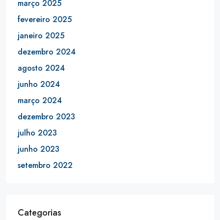
março 2025
fevereiro 2025
janeiro 2025
dezembro 2024
agosto 2024
junho 2024
março 2024
dezembro 2023
julho 2023
junho 2023
setembro 2022
Categorias