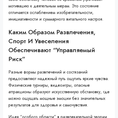
мотивацию к деятельным мерам. Это состояние
отличается ослаблением изобретательности,
инициативности и суммарного витального настроя.
Каким Образом Развлечения,
Спорт И Увеселения
Обеспечивают “управляемый
Риск”
Разные формы развлечений и состязаний
предоставляют надежный путь ощутить яркие чувства.
Физические турниры, видеоигры, опасные
аттракционы образуют искусственную обстановку, где
можно ощущать мощные эмоции без значительных
результатов для здоровья и самочувствия.
Идея “особого области” в развлекательной теории