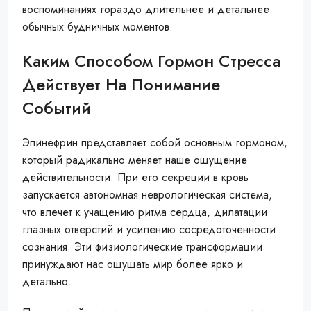
воспоминаниях гораздо длительнее и детальнее
обычных будничных моментов.
Каким Способом Гормон Стресса
Действует На Понимание
Событий
Эпинефрин представляет собой основным гормоном,
который радикально меняет наше ощущение
действительности. При его секреции в кровь
запускается автономная неврологическая система,
что влечет к учащению ритма сердца, дилатации
глазных отверстий и усилению сосредоточенности
сознания. Эти физиологические трансформации
принуждают нас ощущать мир более ярко и
детально.