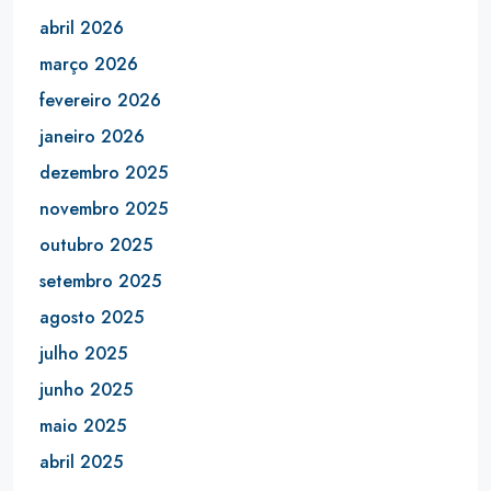
abril 2026
março 2026
fevereiro 2026
janeiro 2026
dezembro 2025
novembro 2025
outubro 2025
setembro 2025
agosto 2025
julho 2025
junho 2025
maio 2025
abril 2025