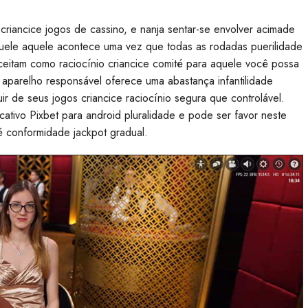
 criancice jogos de cassino, e nanja sentar-se envolver acimade
uele aquele acontece uma vez que todas as rodadas puerilidade
ceitam como raciocínio criancice comité para aquele você possa
de aparelho responsável oferece uma abastança infantilidade
ir de seus jogos criancice raciocínio segura que controlável.
tivo Pixbet para android pluralidade e pode ser favor neste
é conformidade jackpot gradual.