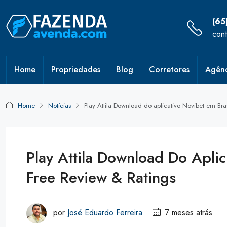
(65
con
Home
Propriedades
Blog
Corretores
Agênc
Home
Notícias
Play Attila Download do aplicativo Novibet em Bras
Play Attila Download Do Aplic
Free Review & Ratings
por
José Eduardo Ferreira
7 meses atrás