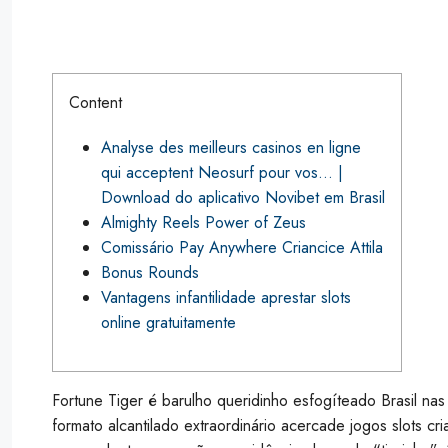
Content
Analyse des meilleurs casinos en ligne
qui acceptent Neosurf pour vos… |
Download do aplicativo Novibet em Brasil
Almighty Reels Power of Zeus
Comissário Pay Anywhere Criancice Attila
Bonus Rounds
Vantagens infantilidade aprestar slots
online gratuitamente
Fortune Tiger é barulho queridinho esfogíteado Brasil na
formato alcantilado extraordinário acercade jogos slots 