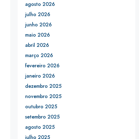
agosto 2026
julho 2026
junho 2026
maio 2026
abril 2026
março 2026
fevereiro 2026
janeiro 2026
dezembro 2025
novembro 2025
outubro 2025
setembro 2025
agosto 2025
julho 2025