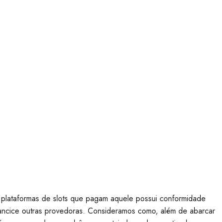
s plataformas de slots que pagam aquele possui conformidade
criancice outras provedoras. Consideramos como, além de abarcar