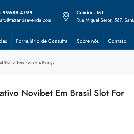
) 99688-4799
Cuiabá - MT
tato@fazendaavenda.com
Rua Miguel Seror, 567, San
ias
Formulário de Consulta
Sobre nós
Contato
il Slot for Free Review & Ratings
ativo Novibet Em Brasil Slot For