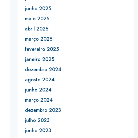
junho 2025
maio 2025
abril 2025
março 2025
fevereiro 2025
janeiro 2025
dezembro 2024
agosto 2024
junho 2024
março 2024
dezembro 2023
julho 2023
junho 2023