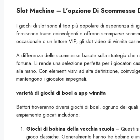
Slot Machine – L’opzione Di Scommesse D
I giochi di slot sono il tipo più popolare di esperienza di 
forniscono trame coinvolgenti e offrono scomparse scomme
occasionale o un lettore VIP, gli slot video di winnita casi
A differenza delle scommesse basate sulla strategia che ne
fortuna. Li rende una selezione perfetta per i giocatori ca
alla mano. Con elementi visivi ad alta definizione, coinvolgen
mantengono i giocatori impegnati.
varietà di giochi di boel a app winnita
Bettori troveranno diversi giochi di boel, ognuno dei quali 
ampiamente giocati includono:
Giochi di bobina della vecchia scuola
– Questi si
gioco classiche. Generalmente hanno tre bobine e imma