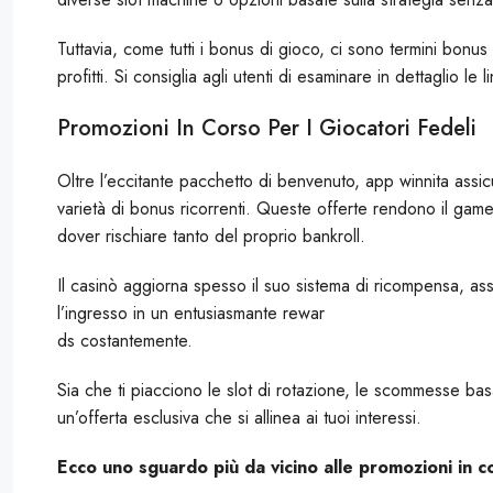
Tuttavia, come tutti i bonus di gioco, ci sono termini bonu
profitti. Si consiglia agli utenti di esaminare in dettaglio l
Promozioni In Corso Per I Giocatori Fedeli
Oltre l’eccitante pacchetto di benvenuto, app winnita assicur
varietà di bonus ricorrenti. Queste offerte rendono il ga
dover rischiare tanto del proprio bankroll.
Il casinò aggiorna spesso il suo sistema di ricompensa, assi
l’ingresso in un entusiasmante rewar
ds costantemente.
Sia che ti piacciono le slot di rotazione, le scommesse bas
un’offerta esclusiva che si allinea ai tuoi interessi.
Ecco uno sguardo più da vicino alle promozioni in c