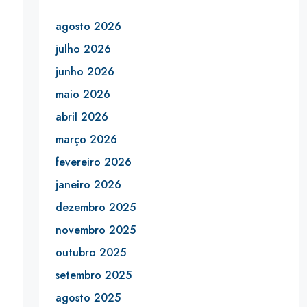
agosto 2026
julho 2026
junho 2026
maio 2026
abril 2026
março 2026
fevereiro 2026
janeiro 2026
dezembro 2025
novembro 2025
outubro 2025
setembro 2025
agosto 2025