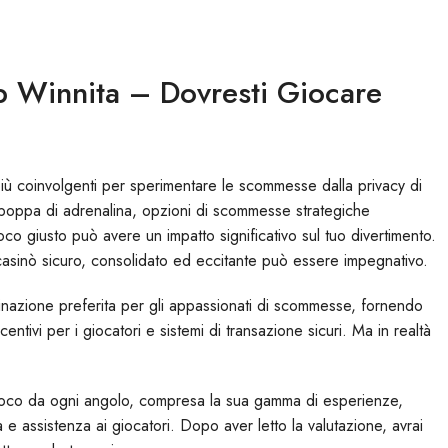
p Winnita – Dovresti Giocare
i più coinvolgenti per sperimentare le scommesse dalla privacy di
a poppa di adrenalina, opzioni di scommesse strategiche
i gioco giusto può avere un impatto significativo sul tuo divertimento.
 casinò sicuro, consolidato ed eccitante può essere impegnativo.
nazione preferita per gli appassionati di scommesse, fornendo
ntivi per i giocatori e sistemi di transazione sicuri. Ma in realtà
i gioco da ogni angolo, compresa la sua gamma di esperienze,
 e assistenza ai giocatori. Dopo aver letto la valutazione, avrai