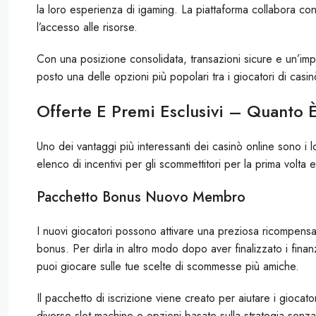
la loro esperienza di igaming. La piattaforma collabora con
l’accesso alle risorse.
Con una posizione consolidata, transazioni sicure e un’imp
posto una delle opzioni più popolari tra i giocatori di casin
Offerte E Premi Esclusivi – Quanto È
Uno dei vantaggi più interessanti dei casinò online sono 
elenco di incentivi per gli scommettitori per la prima volta e 
Pacchetto Bonus Nuovo Membro
I nuovi giocatori possono attivare una preziosa ricompensa d
bonus. Per dirla in altro modo dopo aver finalizzato i finanzi
puoi giocare sulle tue scelte di scommesse più amiche.
Il pacchetto di iscrizione viene creato per aiutare i giocato
diverse slot machine o opzioni basate sulla strategia senza