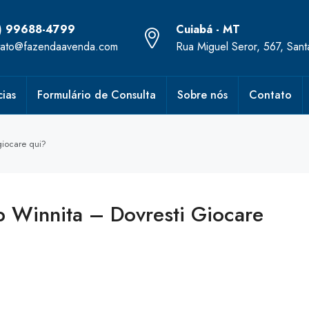
) 99688-4799
Cuiabá - MT
tato@fazendaavenda.com
Rua Miguel Seror, 567, San
ias
Formulário de Consulta
Sobre nós
Contato
giocare qui?
p Winnita – Dovresti Giocare