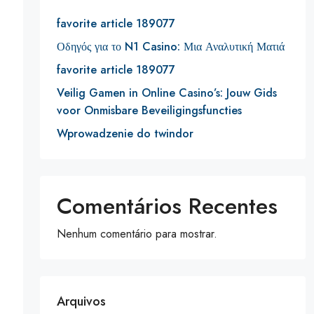
favorite article 189077
Οδηγός για το N1 Casino: Μια Αναλυτική Ματιά
favorite article 189077
Veilig Gamen in Online Casino’s: Jouw Gids
voor Onmisbare Beveiligingsfuncties
Wprowadzenie do twindor
Comentários Recentes
Nenhum comentário para mostrar.
Arquivos