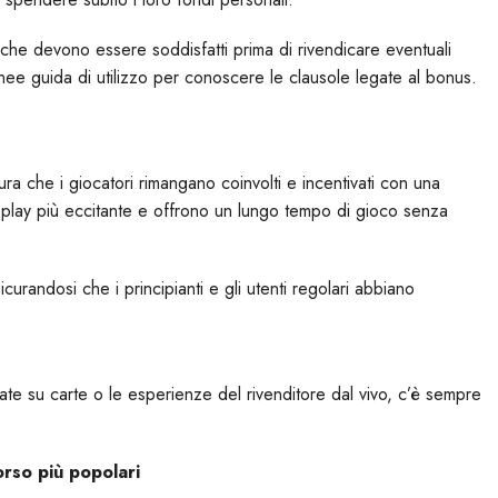
s che devono essere soddisfatti prima di rivendicare eventuali
e linee guida di utilizzo per conoscere le clausole legate al bonus.
a che i giocatori rimangano coinvolti e incentivati ​​con una
meplay più eccitante e offrono un lungo tempo di gioco senza
curandosi che i principianti e gli utenti regolari abbiano
ate su carte o le esperienze del rivenditore dal vivo, c’è sempre
orso più popolari