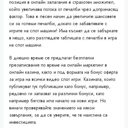
позиция в онлайн залагания е страхотен множител,
който увеличава потока от печалби чрез допринасящ
фактор. Това е лесен начин да увеличите шансовете
си за големи печалби, докато се забавлявате с
игрите на слот машини! Има късмет да се забъркате
в нещо, като разгледате таблицата с печалби в игра
на слот машини.
В днешно време се предлагат безплатни
презаписвания по време на онлайн маркетинг в
онлайн казина, както и под формата на бонус оферта
за игра на всички видео слот игри. Казината, които
публикуват тук публикации като бонус, например,
редовно ги запазват за различни бонуси, като
например бягства или начало на нови игри. Но
винаги проверявайте значението на някои
завъртания, за да се уверите, че те наистина са
инвестицията.