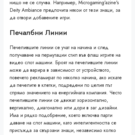
нищо не се случва. Например, Microgaming'azine's
Deity Ambiance предпочита някои от тези знаци, за
да отвори добавените игри.
Печалбни Линии
Печелившите линии се учат на начина и след
получаване на пермутации стил във флаш игрите на
видео слот машини. Броят на печелившите линии
може да варира в зависимост от устройството,
повечето рекламират по няколко начина, ако искате
да печелите в клетки, подредени по целия път
спрямо значението на енергийната компания. Често
печелившите линии се движат хоризонтално,
вертикално, диагонално или дори в заг дизайни.
Има и рядко подобрение, което включва парти
даване на слот машини, като интелигентността се
присъжда за свързани знаци, независимо колко