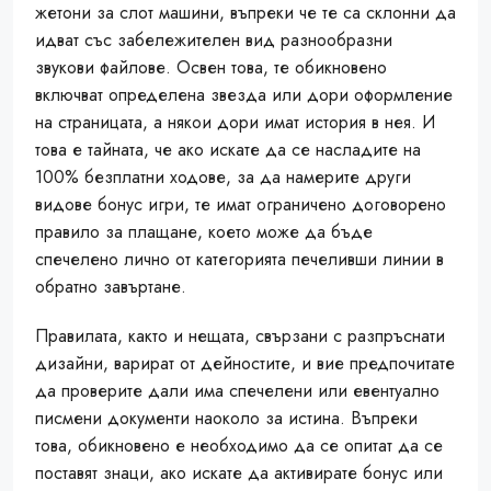
жетони за слот машини, въпреки че те са склонни да
идват със забележителен вид разнообразни
звукови файлове. Освен това, те обикновено
включват определена звезда или дори оформление
на страницата, а някои дори имат история в нея. И
това е тайната, че ако искате да се насладите на
100% безплатни ходове, за да намерите други
видове бонус игри, те имат ограничено договорено
правило за плащане, което може да бъде
спечелено лично от категорията печеливши линии в
обратно завъртане.
Правилата, както и нещата, свързани с разпръснати
дизайни, варират от дейностите, и вие предпочитате
да проверите дали има спечелени или евентуално
писмени документи наоколо за истина. Въпреки
това, обикновено е необходимо да се опитат да се
поставят знаци, ако искате да активирате бонус или