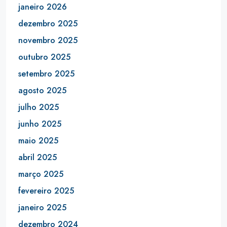
janeiro 2026
dezembro 2025
novembro 2025
outubro 2025
setembro 2025
agosto 2025
julho 2025
junho 2025
maio 2025
abril 2025
março 2025
fevereiro 2025
janeiro 2025
dezembro 2024