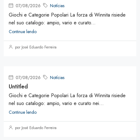
07/08/2026
Notícias
Giochi e Categorie Popolari La forza di Winnita risiede
nel suo catalogo: ampio, vario e curato...
Continue lendo
por José Eduardo Ferreira
07/08/2026
Notícias
Untitled
Giochi e Categorie Popolari La forza di Winnita risiede
nel suo catalogo: ampio, vario e curato nei...
Continue lendo
por José Eduardo Ferreira