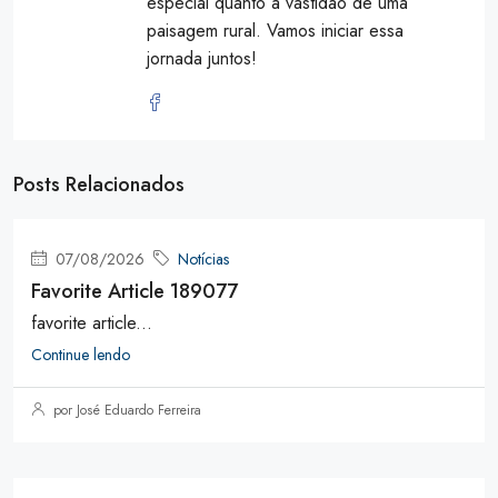
especial quanto a vastidão de uma
paisagem rural. Vamos iniciar essa
jornada juntos!
Posts Relacionados
07/08/2026
Notícias
Favorite Article 189077
favorite article...
Continue lendo
por José Eduardo Ferreira