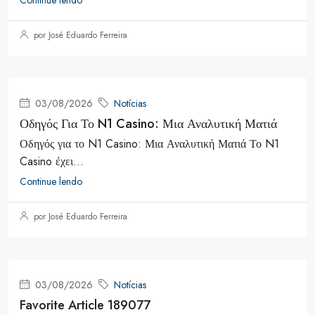
Continue lendo
por José Eduardo Ferreira
03/08/2026
Notícias
Οδηγός Για Το N1 Casino: Μια Αναλυτική Ματιά
Οδηγός για το N1 Casino: Μια Αναλυτική Ματιά Το N1
Casino έχει...
Continue lendo
por José Eduardo Ferreira
03/08/2026
Notícias
Favorite Article 189077