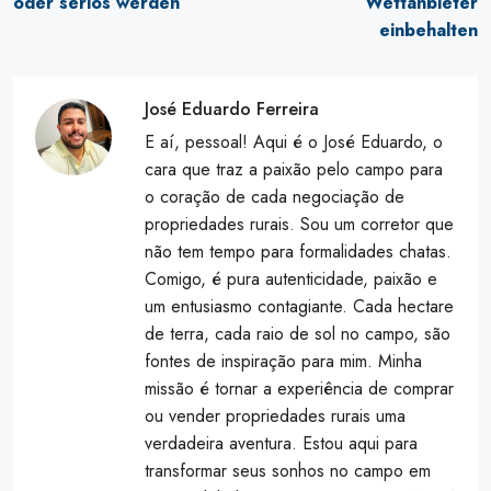
oder serios werden
Wettanbieter
einbehalten
José Eduardo Ferreira
E aí, pessoal! Aqui é o José Eduardo, o
cara que traz a paixão pelo campo para
o coração de cada negociação de
propriedades rurais. Sou um corretor que
não tem tempo para formalidades chatas.
Comigo, é pura autenticidade, paixão e
um entusiasmo contagiante. Cada hectare
de terra, cada raio de sol no campo, são
fontes de inspiração para mim. Minha
missão é tornar a experiência de comprar
ou vender propriedades rurais uma
verdadeira aventura. Estou aqui para
transformar seus sonhos no campo em