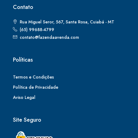
Contato
Rua Miguel Seror, 567, Santa Rosa, Cuiabá - MT
(65) 99688-4799
contato@fazendaavenda.com
Políticas
Termos e Condições
Política de Privacidade
Aviso Legal
Site Seguro