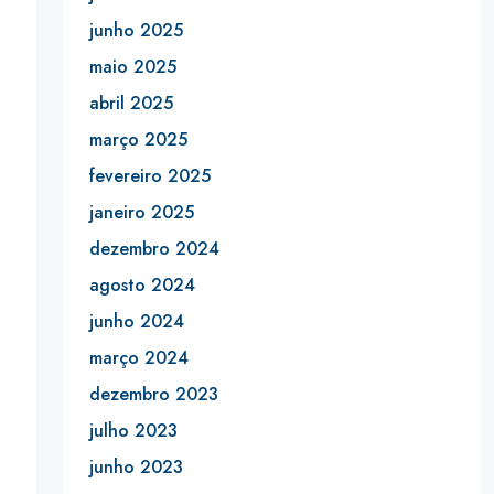
junho 2025
maio 2025
abril 2025
março 2025
fevereiro 2025
janeiro 2025
dezembro 2024
agosto 2024
junho 2024
março 2024
dezembro 2023
julho 2023
junho 2023