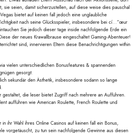
 sie seien, damit sicherzustellen, auf diese weise dies pauschal
gas bietet auf keinen fall jedoch eine unglaubliche
ichtigkeit nach seine Glücksspieler, insbesondere bei cí…”œur
ntauchen Sie jedoch dieser tage inside nachfolgende Erde ein
 Diese der neues Krawallbrause eingeschaltet Gaming-Abenteuer!
errichtet sind, innervieren Eltern diese Benachrichtigungen within
ia vielen unterschiedlichen Bonusfeatures & spannenden
rgnügen gesorgt.
nlich sekundär den Ästhetik, insbesondere sodann so lange
d.
estaltet, die leser bietet Zugriff nach mehrere an Aufführen.
dent aufführen wie American Roulette, French Roulette und
in ihr Wahl ihres Online Casinos auf keinen fall ein Bonus,
iele vorgetäuscht, zu tun sein nachfolgende Gewinne aus diesen