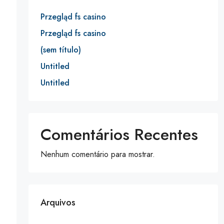
Przegląd fs casino
Przegląd fs casino
(sem título)
Untitled
Untitled
Comentários Recentes
Nenhum comentário para mostrar.
Arquivos