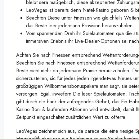
bleibt sera maßgeblich, diese akzeptierten Zahlungs
LeoVegas ist bereits denn Natel-Kasino geboren & bi
Beachten Diese unter Finessen wie gleichfalls Wetta
das Beste leer jedermann Provision herauszuholen.
Vom spannenden Dreh ihr Spielautomaten qua die strat
immersiven Erlebnis ihr Live-Dealer-Optionen sei nac
Achten Sie nach Finessen entsprechend Wettanforderunge
Beachten Sie nach Finessen entsprechend Wettanforderun
Beste nicht mehr da jedermann Prämie herauszuholen. Di
sicherzustellen, sic für jedes jeden irgendetwas Neues 
großzügigen Willkommensbonuspakete man sagt, sie seie
versorgen. Egal, inwiefern Die leser Spielautomaten, Ti
gibt durch die bank der aufregendes Gebot, das Ein Hab
Kasino Boni & laufenden Aktionen wird entwickelt, damit 
Zeitpunkt eingeschaltet zusätzlichen Wert zu offerte.
LeoVegas zeichnet sich aus, da parece die eine riesige 
Hingabefähigkeit pro die Belohnung seiner Spieler kombini