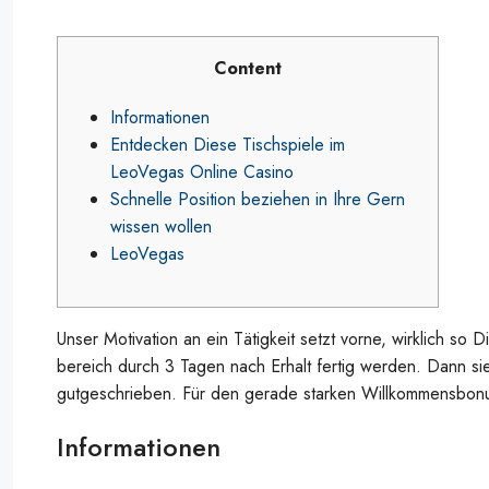
Content
Informationen
Entdecken Diese Tischspiele im
LeoVegas Online Casino
Schnelle Position beziehen in Ihre Gern
wissen wollen
LeoVegas
Unser Motivation an ein Tätigkeit setzt vorne, wirklich so
bereich durch 3 Tagen nach Erhalt fertig werden. Dann s
gutgeschrieben.
Für den gerade starken Willkommensbonus
Informationen