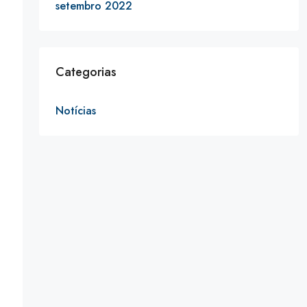
setembro 2022
Categorias
Notícias