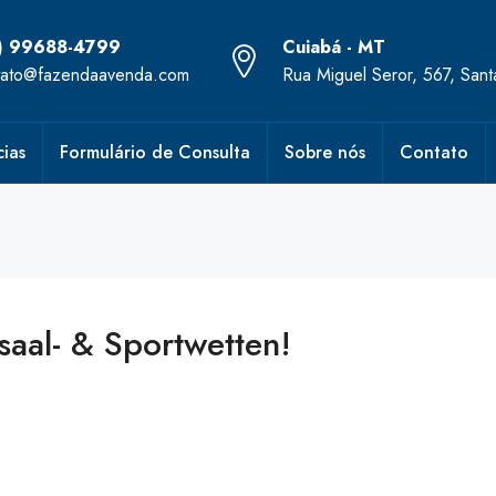
) 99688-4799
Cuiabá - MT
tato@fazendaavenda.com
Rua Miguel Seror, 567, San
ias
Formulário de Consulta
Sobre nós
Contato
saal- & Sportwetten!