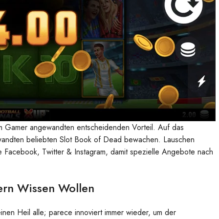
rem Gamer angewandten entscheidenden Vorteil. Auf das
wandten beliebten Slot Book of Dead bewachen. Lauschen
e Facebook, Twitter & Instagram, damit spezielle Angebote nach
Gern Wissen Wollen
einen Heil alle; parece innoviert immer wieder, um der