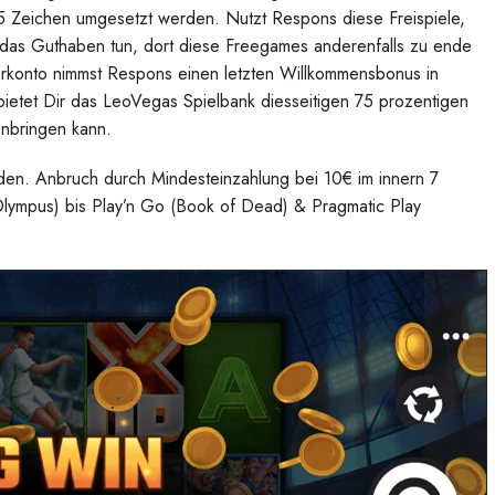
5 Zeichen umgesetzt werden. Nutzt Respons diese Freispiele,
h das Guthaben tun, dort diese Freegames anderenfalls zu ende
elerkonto nimmst Respons einen letzten Willkommensbonus in
 bietet Dir das LeoVegas Spielbank diesseitigen 75 prozentigen
inbringen kann.
nden. Anbruch durch Mindesteinzahlung bei 10€ im innern 7
Olympus) bis Play’n Go (Book of Dead) & Pragmatic Play