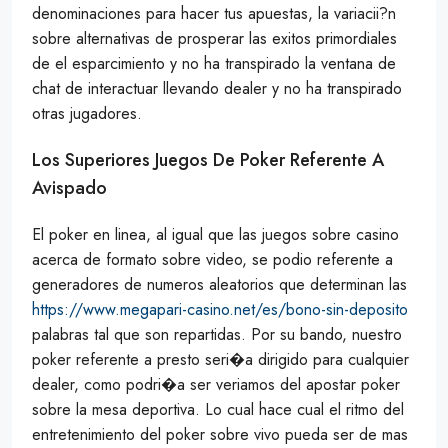
denominaciones para hacer tus apuestas, la variacii?n
sobre alternativas de prosperar las exitos primordiales
de el esparcimiento y no ha transpirado la ventana de
chat de interactuar llevando dealer y no ha transpirado
otras jugadores.
Los Superiores Juegos De Poker Referente A
Avispado
El poker en linea, al igual que las juegos sobre casino
acerca de formato sobre video, se podio referente a
generadores de numeros aleatorios que determinan las
https://www.megapari-casino.net/es/bono-sin-deposito
palabras tal que son repartidas. Por su bando, nuestro
poker referente a presto seri�a dirigido para cualquier
dealer, como podri�a ser veriamos del apostar poker
sobre la mesa deportiva. Lo cual hace cual el ritmo del
entretenimiento del poker sobre vivo pueda ser de mas