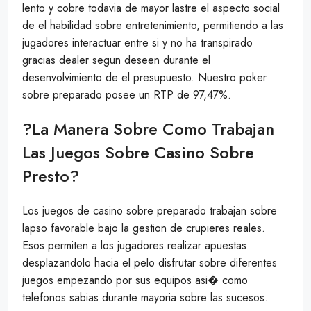
lento y cobre todavia de mayor lastre el aspecto social
de el habilidad sobre entretenimiento, permitiendo a las
jugadores interactuar entre si y no ha transpirado
gracias dealer segun deseen durante el
desenvolvimiento de el presupuesto. Nuestro poker
sobre preparado posee un RTP de 97,47%.
?La Manera Sobre Como Trabajan
Las Juegos Sobre Casino Sobre
Presto?
Los juegos de casino sobre preparado trabajan sobre
lapso favorable bajo la gestion de crupieres reales.
Esos permiten a los jugadores realizar apuestas
desplazandolo hacia el pelo disfrutar sobre diferentes
juegos empezando por sus equipos asi� como
telefonos sabias durante mayoria sobre las sucesos.