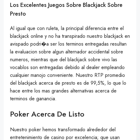
Los Excelentes Juegos Sobre Blackjack Sobre
Presto
Al igual que con ruleta, la principal diferencia entre el
blackjack online y no ha transpirado nuestro blackjack en
avispado podri�a ser los terminos entregadas resultan
la evaluacion sobre algun alternador accidental sobre
numeros, mientras que del blackjack sobre vivo las
vocablos son entregadas debido al dealer empleando
cualquier manojo conveniente. Nuestro RTP promedio
del blackjack acerca de presto es de 99,5%, lo que lo
hace entre los mas grandes alternativas acerca de
terminos de ganancia.
Poker Acerca De Listo
Nuestro poker hemos transformado alrededor del
entretenimiento de casino por excelencia; que usan