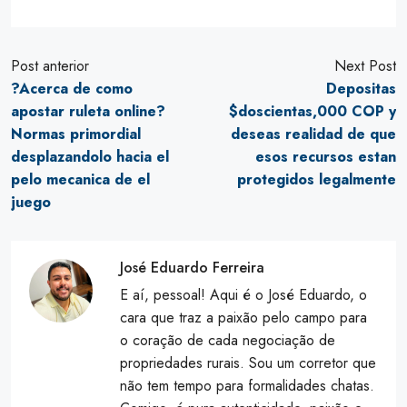
Post anterior
Next Post
?Acerca de como
Depositas
apostar ruleta online?
$doscientas,000 COP y
Normas primordial
deseas realidad de que
desplazandolo hacia el
esos recursos estan
pelo mecanica de el
protegidos legalmente
juego
José Eduardo Ferreira
E aí, pessoal! Aqui é o José Eduardo, o
cara que traz a paixão pelo campo para
o coração de cada negociação de
propriedades rurais. Sou um corretor que
não tem tempo para formalidades chatas.