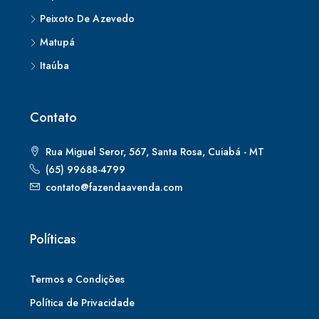
Peixoto De Azevedo
Matupá
Itaúba
Contato
Rua Miguel Seror, 567, Santa Rosa, Cuiabá - MT
(65) 99688-4799
contato@fazendaavenda.com
Políticas
Termos e Condições
Política de Privacidade