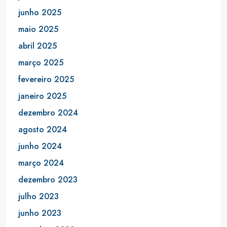
junho 2025
maio 2025
abril 2025
março 2025
fevereiro 2025
janeiro 2025
dezembro 2024
agosto 2024
junho 2024
março 2024
dezembro 2023
julho 2023
junho 2023