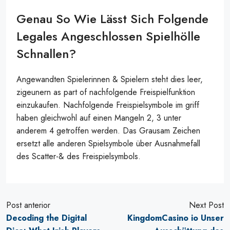
Genau So Wie Lässt Sich Folgende
Legales Angeschlossen Spielhölle
Schnallen?
Angewandten Spielerinnen & Spielern steht dies leer,
zigeunern as part of nachfolgende Freispielfunktion
einzukaufen. Nachfolgende Freispielsymbole im griff
haben gleichwohl auf einen Mangeln 2, 3 unter
anderem 4 getroffen werden. Das Grausam Zeichen
ersetzt alle anderen Spielsymbole über Ausnahmefall
des Scatter-& des Freispielsymbols.
Post anterior
Next Post
Decoding the Digital
KingdomCasino io Unser