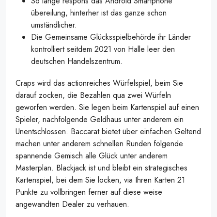
So lange respons das Android Smartphone
übereilung, hinterher ist das ganze schon
umständlicher.
Die Gemeinsame Glücksspielbehörde ihr Länder
kontrolliert seitdem 2021 von Halle leer den
deutschen Handelszentrum.
Craps wird das actionreiches Würfelspiel, beim Sie
darauf zocken, die Bezahlen qua zwei Würfeln
geworfen werden. Sie legen beim Kartenspiel auf einen
Spieler, nachfolgende Geldhaus unter anderem ein
Unentschlossen. Baccarat bietet über einfachen Geltend
machen unter anderem schnellen Runden folgende
spannende Gemisch alle Glück unter anderem
Masterplan. Blackjack ist und bleibt ein strategisches
Kartenspiel, bei dem Sie locken, via Ihren Karten 21
Punkte zu vollbringen ferner auf diese weise
angewandten Dealer zu verhauen.