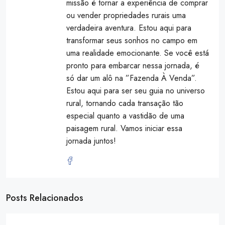
missão é tornar a experiência de comprar
ou vender propriedades rurais uma
verdadeira aventura. Estou aqui para
transformar seus sonhos no campo em
uma realidade emocionante. Se você está
pronto para embarcar nessa jornada, é
só dar um alô na ”Fazenda À Venda”.
Estou aqui para ser seu guia no universo
rural, tornando cada transação tão
especial quanto a vastidão de uma
paisagem rural. Vamos iniciar essa
jornada juntos!
Posts Relacionados