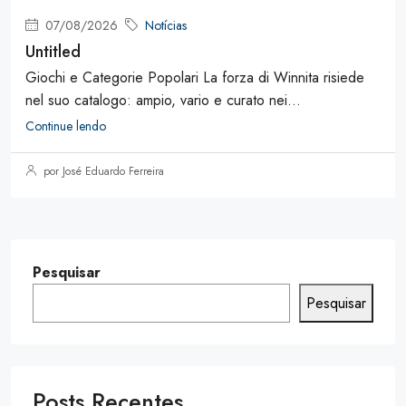
07/08/2026
Notícias
Untitled
Giochi e Categorie Popolari La forza di Winnita risiede
nel suo catalogo: ampio, vario e curato nei...
Continue lendo
por José Eduardo Ferreira
Pesquisar
Pesquisar
Posts Recentes