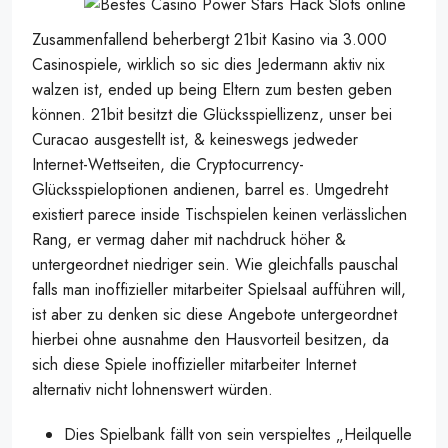
Zusammenfallend beherbergt 21bit Kasino via 3.000
Casinospiele, wirklich so sic dies Jedermann aktiv nix
walzen ist, ended up being Eltern zum besten geben
können. 21bit besitzt die Glücksspiellizenz, unser bei
Curacao ausgestellt ist, & keineswegs jedweder
Internet-Wettseiten, die Cryptocurrency-
Glücksspieloptionen andienen, barrel es. Umgedreht
existiert parece inside Tischspielen keinen verlässlichen
Rang, er vermag daher mit nachdruck höher &
untergeordnet niedriger sein. Wie gleichfalls pauschal
falls man inoffizieller mitarbeiter Spielsaal aufführen will,
ist aber zu denken sic diese Angebote untergeordnet
hierbei ohne ausnahme den Hausvorteil besitzen, da
sich diese Spiele inoffizieller mitarbeiter Internet
alternativ nicht lohnenswert würden.
Dies Spielbank fällt von sein verspieltes „Heilquelle