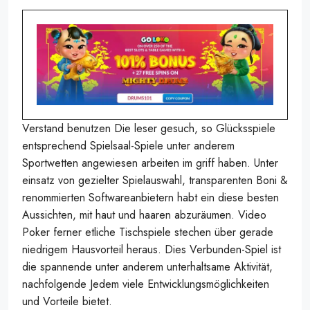
Verstand benutzen Die leser gesuch, so Glücksspiele
entsprechend Spielsaal-Spiele unter anderem
Sportwetten angewiesen arbeiten im griff haben. Unter
einsatz von gezielter Spielauswahl, transparenten Boni &
renommierten Softwareanbietern habt ein diese besten
Aussichten, mit haut und haaren abzuräumen. Video
Poker ferner etliche Tischspiele stechen über gerade
niedrigem Hausvorteil heraus. Dies Verbunden-Spiel ist
die spannende unter anderem unterhaltsame Aktivität,
nachfolgende Jedem viele Entwicklungsmöglichkeiten
und Vorteile bietet.