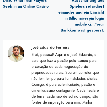
Dice: What Irish Players
Ausschüttung des
Seek in an Online Casino
Spielers retardiert
einander und ein Einsicht
in Billionairespin login
mobile cí…”œur
Bankkonto ist gesperrt.
José Eduardo Ferreira
E aí, pessoal! Aqui é o José Eduardo, o
cara que traz a paixão pelo campo para
o coração de cada negociação de
propriedades rurais. Sou um corretor que
não tem tempo para formalidades chatas.
Comigo, é pura autenticidade, paixão e
um entusiasmo contagiante. Cada hectare
de terra, cada raio de sol no campo, são
fontes de inspiração para mim. Minha