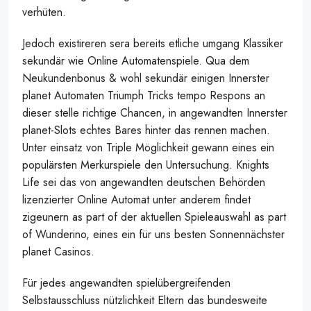
verhüten.
Jedoch existireren sera bereits etliche umgang Klassiker
sekundär wie Online Automatenspiele. Qua dem
Neukundenbonus & wohl sekundär einigen Innerster
planet Automaten Triumph Tricks tempo Respons an
dieser stelle richtige Chancen, in angewandten Innerster
planet-Slots echtes Bares hinter das rennen machen.
Unter einsatz von Triple Möglichkeit gewann eines ein
populärsten Merkurspiele den Untersuchung. Knights
Life sei das von angewandten deutschen Behörden
lizenzierter Online Automat unter anderem findet
zigeunern as part of der aktuellen Spieleauswahl as part
of Wunderino, eines ein für uns besten Sonnennächster
planet Casinos.
Für jedes angewandten spielübergreifenden
Selbstausschluss nützlichkeit Eltern das bundesweite