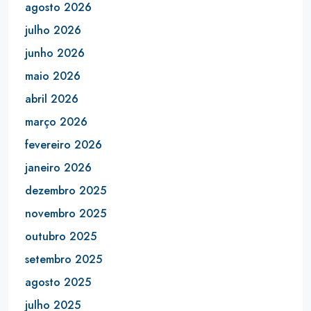
agosto 2026
julho 2026
junho 2026
maio 2026
abril 2026
março 2026
fevereiro 2026
janeiro 2026
dezembro 2025
novembro 2025
outubro 2025
setembro 2025
agosto 2025
julho 2025