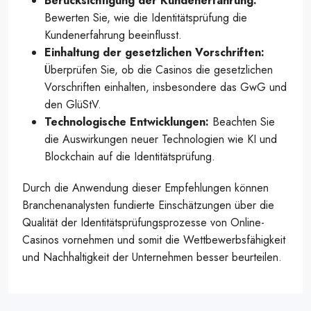
Berücksichtigung der Kundenerfahrung:
Bewerten Sie, wie die Identitätsprüfung die
Kundenerfahrung beeinflusst.
Einhaltung der gesetzlichen Vorschriften:
Überprüfen Sie, ob die Casinos die gesetzlichen
Vorschriften einhalten, insbesondere das GwG und
den GlüStV.
Technologische Entwicklungen:
Beachten Sie
die Auswirkungen neuer Technologien wie KI und
Blockchain auf die Identitätsprüfung.
Durch die Anwendung dieser Empfehlungen können
Branchenanalysten fundierte Einschätzungen über die
Qualität der Identitätsprüfungsprozesse von Online-
Casinos vornehmen und somit die Wettbewerbsfähigkeit
und Nachhaltigkeit der Unternehmen besser beurteilen.