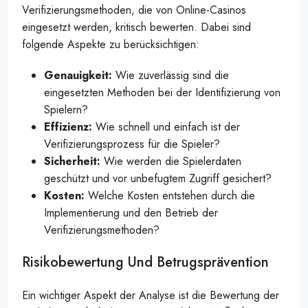
Verifizierungsmethoden, die von Online-Casinos
eingesetzt werden, kritisch bewerten. Dabei sind
folgende Aspekte zu berücksichtigen:
Genauigkeit:
Wie zuverlässig sind die
eingesetzten Methoden bei der Identifizierung von
Spielern?
Effizienz:
Wie schnell und einfach ist der
Verifizierungsprozess für die Spieler?
Sicherheit:
Wie werden die Spielerdaten
geschützt und vor unbefugtem Zugriff gesichert?
Kosten:
Welche Kosten entstehen durch die
Implementierung und den Betrieb der
Verifizierungsmethoden?
Risikobewertung Und Betrugsprävention
Ein wichtiger Aspekt der Analyse ist die Bewertung der