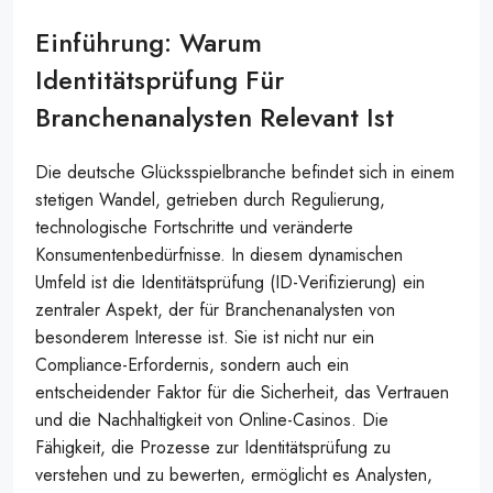
Einführung: Warum
Identitätsprüfung Für
Branchenanalysten Relevant Ist
Die deutsche Glücksspielbranche befindet sich in einem
stetigen Wandel, getrieben durch Regulierung,
technologische Fortschritte und veränderte
Konsumentenbedürfnisse. In diesem dynamischen
Umfeld ist die Identitätsprüfung (ID-Verifizierung) ein
zentraler Aspekt, der für Branchenanalysten von
besonderem Interesse ist. Sie ist nicht nur ein
Compliance-Erfordernis, sondern auch ein
entscheidender Faktor für die Sicherheit, das Vertrauen
und die Nachhaltigkeit von Online-Casinos. Die
Fähigkeit, die Prozesse zur Identitätsprüfung zu
verstehen und zu bewerten, ermöglicht es Analysten,