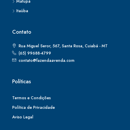
Matupá
Itaúba
Contato
Rua Miguel Seror, 567, Santa Rosa, Cuiabá - MT
(65) 99688-4799
contato@fazendaavenda.com
Políticas
Termos e Condições
Política de Privacidade
Aviso Legal