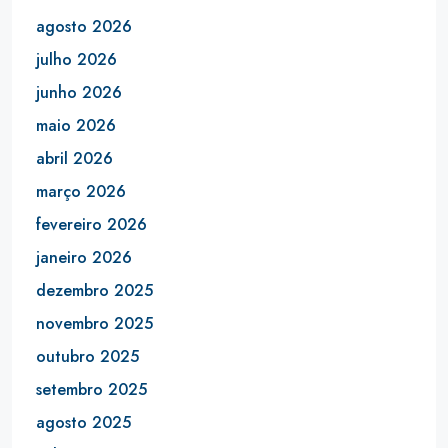
agosto 2026
julho 2026
junho 2026
maio 2026
abril 2026
março 2026
fevereiro 2026
janeiro 2026
dezembro 2025
novembro 2025
outubro 2025
setembro 2025
agosto 2025