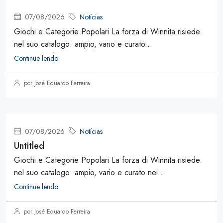
07/08/2026
Notícias
Giochi e Categorie Popolari La forza di Winnita risiede
nel suo catalogo: ampio, vario e curato...
Continue lendo
por José Eduardo Ferreira
07/08/2026
Notícias
Untitled
Giochi e Categorie Popolari La forza di Winnita risiede
nel suo catalogo: ampio, vario e curato nei...
Continue lendo
por José Eduardo Ferreira