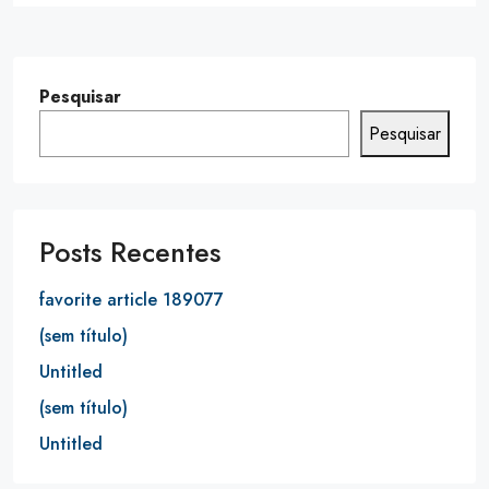
Pesquisar
Pesquisar
Posts Recentes
favorite article 189077
(sem título)
Untitled
(sem título)
Untitled