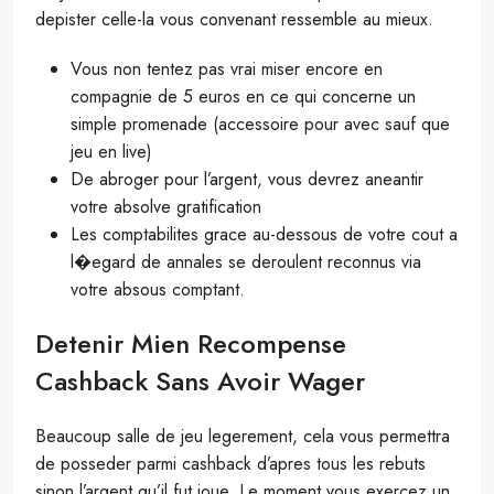
depister celle-la vous convenant ressemble au mieux.
Vous non tentez pas vrai miser encore en
compagnie de 5 euros en ce qui concerne un
simple promenade (accessoire pour avec sauf que
jeu en live)
De abroger pour l’argent, vous devrez aneantir
votre absolve gratification
Les comptabilites grace au-dessous de votre cout a
l�egard de annales se deroulent reconnus via
votre absous comptant.
Detenir Mien Recompense
Cashback Sans Avoir Wager
Beaucoup salle de jeu legerement, cela vous permettra
de posseder parmi cashback d’apres tous les rebuts
sinon l’argent qu’il fut joue. Le moment vous exercez un