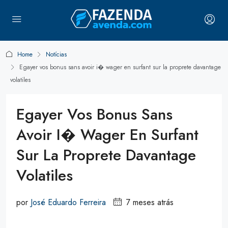
Home
Notícias
Egayer vos bonus sans avoir i� wager en surfant sur la proprete davantage
volatiles
Egayer Vos Bonus Sans
Avoir I� Wager En Surfant
Sur La Proprete Davantage
Volatiles
por
José Eduardo Ferreira
7 meses atrás