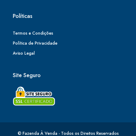
Políticas
Termos e Condições
Política de Privacidade
Aviso Legal
Site Seguro
© Fazenda À Venda - Todos os Direitos Reservados