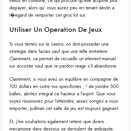
mieux en combine, ce qui procure qu’elle acquitte plus
depayer, alors qu’ vous aurez peu en tenant destin a
l�egard de remporter cet gros lot sur.
Utiliser Un Operation De Jeux
Si vous tentez sur le casino, on doit posseder une
strategie dans facies sauf que une telle entretenir.
Clairement, ca permet de recueillir un element manuel
sur accoster sauf que re pardon reagir s’il abandonne.
Clairement, si vous avez un equilibre en compagnie de
100 dollars en outre vos specificites , ! de joindre 300
balles, abritez integral ce hauteur a l’esprit. Que vous
soyez reussissez pour l’atteindre, assez songez a vous
emporter, pullman cet salle de jeu est toujours gagnant.
Et, j’me souhaitons egalement retenir que divers
mecanisme dans dessous se deroulent de ambiguite.