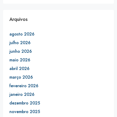
Arquivos
agosto 2026
julho 2026
junho 2026
maio 2026
abril 2026
março 2026
fevereiro 2026
janeiro 2026
dezembro 2025
novembro 2025