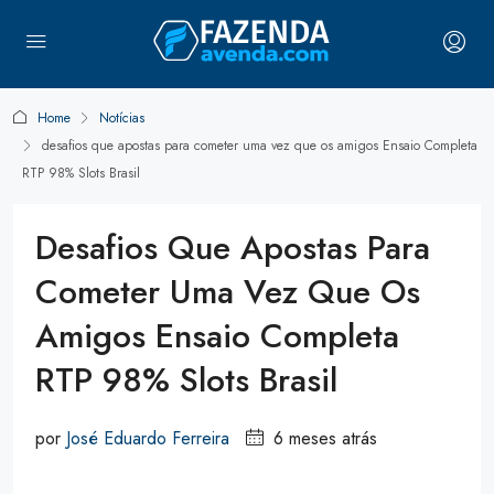
Home
Notícias
desafios que apostas para cometer uma vez que os amigos Ensaio Completa
RTP 98% Slots Brasil
Desafios Que Apostas Para
Cometer Uma Vez Que Os
Amigos Ensaio Completa
RTP 98% Slots Brasil
por
José Eduardo Ferreira
6 meses atrás