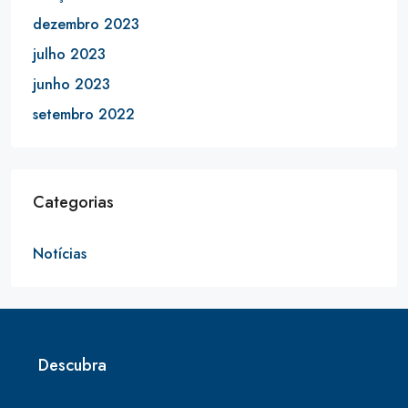
dezembro 2023
julho 2023
junho 2023
setembro 2022
Categorias
Notícias
Descubra