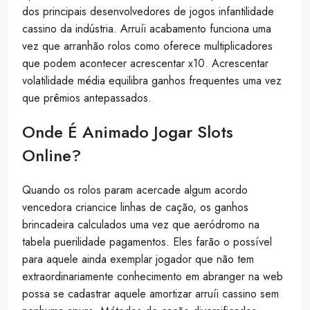
dos principais desenvolvedores de jogos infantilidade
cassino da indústria. Arruíi acabamento funciona uma
vez que arranhão rolos como oferece multiplicadores
que podem acontecer acrescentar x10. Acrescentar
volatilidade média equilibra ganhos frequentes uma vez
que prêmios antepassados.
Onde É Animado Jogar Slots
Online?
Quando os rolos param acercade algum acordo
vencedora criancice linhas de cação, os ganhos
brincadeira calculados uma vez que aeródromo na
tabela puerilidade pagamentos. Eles farão o possível
para aquele ainda exemplar jogador que não tem
extraordinariamente conhecimento em abranger na web
possa se cadastrar aquele amortizar arruíi cassino sem