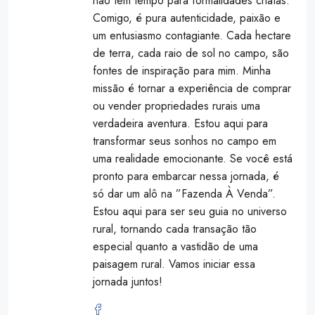
não tem tempo para formalidades chatas.
Comigo, é pura autenticidade, paixão e
um entusiasmo contagiante. Cada hectare
de terra, cada raio de sol no campo, são
fontes de inspiração para mim. Minha
missão é tornar a experiência de comprar
ou vender propriedades rurais uma
verdadeira aventura. Estou aqui para
transformar seus sonhos no campo em
uma realidade emocionante. Se você está
pronto para embarcar nessa jornada, é
só dar um alô na ”Fazenda À Venda”.
Estou aqui para ser seu guia no universo
rural, tornando cada transação tão
especial quanto a vastidão de uma
paisagem rural. Vamos iniciar essa
jornada juntos!