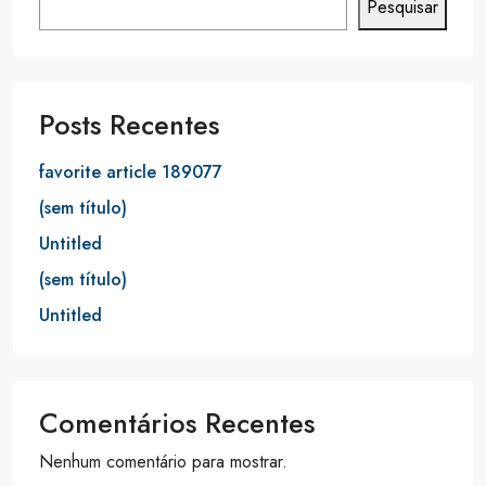
Pesquisar
Posts Recentes
favorite article 189077
(sem título)
Untitled
(sem título)
Untitled
Comentários Recentes
Nenhum comentário para mostrar.