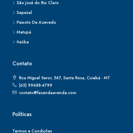
São José do Rio Claro
Sapezal
Peixoto De Azevedo
Matupá
Itaúba
Contato
Rua Miguel Seror, 567, Santa Rosa, Cuiabá - MT
(65) 99688-4799
contato@fazendaavenda.com
Políticas
Termos e Condições