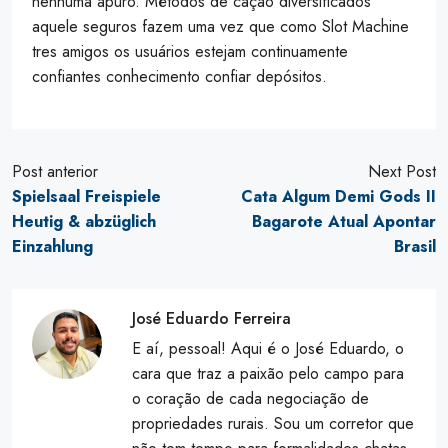
nenhuma apuro. Métodos de cação diversificados
aquele seguros fazem uma vez que como Slot Machine
tres amigos os usuários estejam continuamente
confiantes conhecimento confiar depósitos.
Post anterior
Next Post
Spielsaal Freispiele
Cata Algum Demi Gods II
Heutig & abzüglich
Bagarote Atual Apontar
Einzahlung
Brasil
José Eduardo Ferreira
E aí, pessoal! Aqui é o José Eduardo, o
cara que traz a paixão pelo campo para
o coração de cada negociação de
propriedades rurais. Sou um corretor que