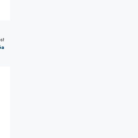
st
6a