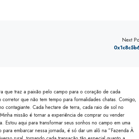
Next Po
0x1c8c5b
ara que traz a paixão pelo campo para o coração de cada
 corretor que não tem tempo para formalidades chatas. Comigo,
mo contagiante. Cada hectare de terra, cada raio de sol no
 Minha missão é tornar a experiência de comprar ou vender
ra. Estou aqui para transformar seus sonhos no campo em uma
o para embarcar nessa jornada, é só dar um alô na ”Fazenda À
iverso rural, tornando cada transação tão especial quanto a