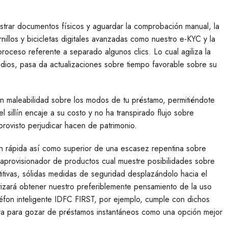
ostrar documentos físicos y aguardar la comprobación manual, la
illos y bicicletas digitales avanzadas como nuestro e-KYC y la
proceso referente a separado algunos clics. Lo cual agiliza la
edios, pasa da actualizaciones sobre tiempo favorable sobre su
n maleabilidad sobre los modos de tu préstamo, permitiéndote
illí­n encaje a su costo y no ha transpirado flujo sobre
rovisto perjudicar hacen de patrimonio.
ón rápida así­ como superior de una escasez repentina sobre
 aprovisionador de productos cual muestre posibilidades sobre
tivas, sólidas medidas de seguridad desplazándolo hacia el
ntizará obtener nuestro preferiblemente pensamiento de la uso
éfon inteligente IDFC FIRST, por ejemplo, cumple con dichos
ya para gozar de préstamos instantáneos como una opción mejor