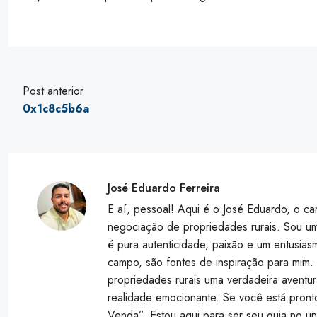
Post anterior
0x1c8c5b6a
José Eduardo Ferreira
E aí, pessoal! Aqui é o José Eduardo, o c
negociação de propriedades rurais. Sou um
é pura autenticidade, paixão e um entusias
campo, são fontes de inspiração para mim.
propriedades rurais uma verdadeira aventu
realidade emocionante. Se você está pront
Venda”. Estou aqui para ser seu guia no un