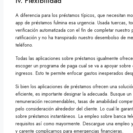
Iv. Flexibilidad
A diferencia para los préstamos tí­picos, que necesitan m
app de préstamos fulmina esa urgencia. Usada tuercas, torn
verificación automatizada con el fin de completar nuestro 
ratificación y no ha transpirado nuestro desembolso de m
teléfono.
Todas las aplicaciones sobre préstamos igualmente ofrece
escoger un programa de paga cual se va a apoyar sobre el s
ingresos. Esto te permite enfocar gastos inesperados desp
Si bien los aplicaciones de préstamos ofrecen una soluci
eficiente, es importante designar la adecuada. Busque un
remuneración recomendables, tasas de amabilidad competi
pelo consideración alrededor del cliente. Lo cual le gara
sobre préstamos instantáneos. La empleo sobre banca tel
requisitos así­ como mayormente. Descargue una empleo 
y carente complicarnos para emergencias financieras.