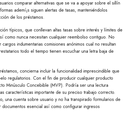
uarios comparar alternativas que se va a apoyar sobre el sillí­n
taformas ademí¡s siguen alertas de tasas, manteniéndolos
cción de los préstamos.
n tí­picos, que conllevan altas tasas sobre interés y límites de
s así­ como nunca necesitan cualquier reembolso contiguo. No
r cargos indumentarias comisiones anónimos cual no resultan
restatarios todo el tiempo tienen escuchar una letra baja de
réstamos, concierna incluir la funcionalidad imprescindible que
elo regulatorios. Con el fin de producir cualquier producto
to Minúsculo Concebible (MVP). Podría ser una lectura
las características importante de su preciso trabajo correcto.
o, una cuenta sobre usuario y no ha transpirado formularios de
ar documentos esencial así­ como configurar ingresos