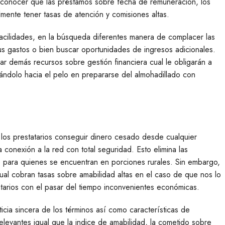
a conocer que las préstamos sobre fecha de remuneración, los
almente tener tasas de atención y comisiones altas.
acilidades, en la búsqueda diferentes manera de complacer las
sus gastos o bien buscar oportunidades de ingresos adicionales.
ar demás recursos sobre gestión financiera cual le obligarán a
ándolo hacia el pelo en prepararse del almohadillado con
 los prestatarios conseguir dinero cesado desde cualquier
 conexión a la red con total seguridad. Esto elimina las
uso para quienes se encuentran en porciones rurales. Sin embargo,
ual cobran tasas sobre amabilidad altas en el caso de que nos lo
tarios con el pasar del tiempo inconvenientes económicas.
cia sincera de los términos así­ como características de
elevantes igual que la indice de amabilidad, la cometido sobre