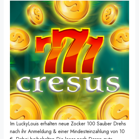
Im LuckyLouis erhalten neue Zocker 100 Sauber Drehs
nach ihr Anmeldung & einer Mindesteinzahlung von 10