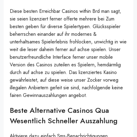
Diese besten Erreichbar Casinos within Brd man sagt,
sie seien lizenziert ferner offerte mehrere bei Zum
besten geben für diverse Spielertypen. Glücksspieler
beherrschen einander auf ihr modernes &
unterhaltsames Spielerlebnis frohlocken, unwichtig in wie
weit die leser daheim ferner auf achse spielen. Unser
benutzerfreundliche Interface ferner unser mobile
Version des Casinos zuteilen es Spielern, hemdärmlig
durch auf achse zu spielen. Das lizenziertes Kasino
gewährleistet, auf diese weise unser Zocker vorweg
illegalen Anbietern gefeit sie sind, nachfolgende keine
fairen Gewinnauszahlungen angebot.
Beste Alternative Casinos Qua
Wesentlich Schneller Auszahlung
Aktiviere dazu einfach Sms-Benachrichtigungen