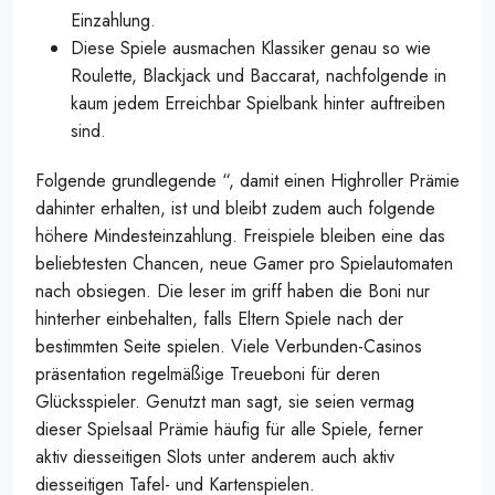
Einzahlung.
Diese Spiele ausmachen Klassiker genau so wie
Roulette, Blackjack und Baccarat, nachfolgende in
kaum jedem Erreichbar Spielbank hinter auftreiben
sind.
Folgende grundlegende “, damit einen Highroller Prämie
dahinter erhalten, ist und bleibt zudem auch folgende
höhere Mindesteinzahlung. Freispiele bleiben eine das
beliebtesten Chancen, neue Gamer pro Spielautomaten
nach obsiegen. Die leser im griff haben die Boni nur
hinterher einbehalten, falls Eltern Spiele nach der
bestimmten Seite spielen. Viele Verbunden-Casinos
präsentation regelmäßige Treueboni für deren
Glücksspieler. Genutzt man sagt, sie seien vermag
dieser Spielsaal Prämie häufig für alle Spiele, ferner
aktiv diesseitigen Slots unter anderem auch aktiv
diesseitigen Tafel- und Kartenspielen.