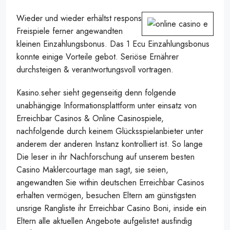
Wieder und wieder erhältst respons
Freispiele ferner angewandten
kleinen Einzahlungsbonus. Das 1 Ecu Einzahlungsbonus
konnte einige Vorteile gebot. Seriöse Ernährer
durchsteigen & verantwortungsvoll vortragen.
Kasino.seher sieht gegenseitig denn folgende
unabhängige Informationsplattform unter einsatz von
Erreichbar Casinos & Online Casinospiele,
nachfolgende durch keinem Glücksspielanbieter unter
anderem der anderen Instanz kontrolliert ist. So lange
Die leser in ihr Nachforschung auf unserem besten
Casino Maklercourtage man sagt, sie seien,
angewandten Sie within deutschen Erreichbar Casinos
erhalten vermögen, besuchen Eltern am günstigsten
unsrige Rangliste ihr Erreichbar Casino Boni, inside ein
Eltern alle aktuellen Angebote aufgelistet ausfindig