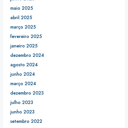
maio 2025
abril 2025
março 2025
fevereiro 2025
janeiro 2025
dezembro 2024
agosto 2024
junho 2024
março 2024
dezembro 2023
julho 2023
junho 2023
setembro 2022