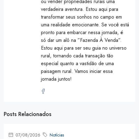
ou vender propriedades rurais uma
verdadeira aventura. Estou aqui para
transformar seus sonhos no campo em
uma realidade emocionante. Se você está
pronto para embarcar nessa jornada, é
só dar um alô na ”Fazenda À Venda”.
Estou aqui para ser seu guia no universo
rural, tornando cada transação tão
especial quanto a vastidão de uma
paisagem rural. Vamos iniciar essa
jornada juntos!
Posts Relacionados
07/08/2026
Notícias